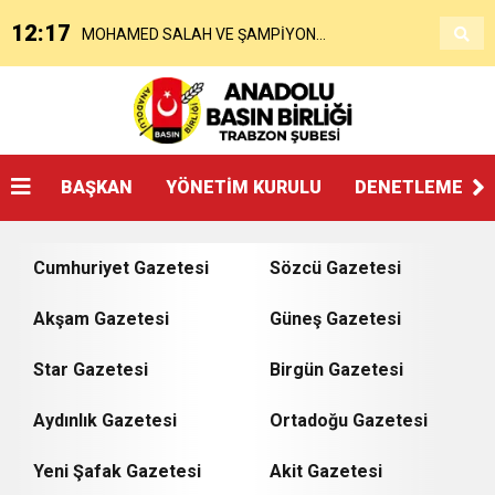
12:17
MOHAMED SALAH VE ŞAMPİYON
Açıklaması
21:48
Afşin Heyetinden Kaymakam Muammer
TRABZONSPOR Ayhan Pala yazdı
11:39
Beşikdüzü’ne Yakışan Bir Park İstiyoruz Kadir
Sarıdoğan’a Beşikdüzü’nde hayırlı olsun
BAŞKAN
YÖNETİM KURULU
DENETLEME KU
7:40
Araştırmacı Gazeteci Yazar Bayraktar’ın Çeyrek
Uludüz Yazdı
ziyareti
Cumhuriyet Gazetesi
Sözcü Gazetesi
0:40
ÜST KLASMAN TEMSİLCİSİNDEN SUÇ
Asırlık Eseri Okuyucularıyla Buluştu
Akşam Gazetesi
Güneş Gazetesi
23:39
Hükümsüz Koltuğun Kiri
Star Gazetesi
DUYURUSU : TFF YARGIDA
Birgün Gazetesi
Aydınlık Gazetesi
Ortadoğu Gazetesi
22:27
Naser Mohabbeti’nin Ardından…
Yeni Şafak Gazetesi
Akit Gazetesi