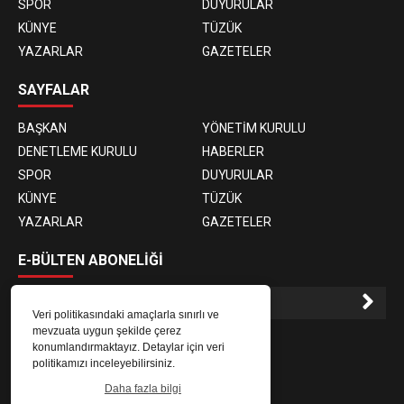
SPOR
DUYURULAR
KÜNYE
TÜZÜK
YAZARLAR
GAZETELER
SAYFALAR
BAŞKAN
YÖNETİM KURULU
DENETLEME KURULU
HABERLER
SPOR
DUYURULAR
KÜNYE
TÜZÜK
YAZARLAR
GAZETELER
E-BÜLTEN ABONELİĞİ
Veri politikasındaki amaçlarla sınırlı ve
mevzuata uygun şekilde çerez
E-Bülten aboneliği ile haberlere daha hızlı erişin.
konumlandırmaktayız. Detaylar için veri
politikamızı inceleyebilirsiniz.
Daha fazla bilgi