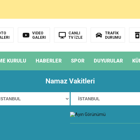
OTO
VIDEO
CANLI
TRAFİK
ALERI
GALERI
TV İZLE
DURUMU
UTBOL
ME KURULU
HABERLER
SPOR
DUYURULAR
KÜ
N FAZLASINI İSTER
Namaz Vakitleri
andart ve Ulaşım Hakkı
İZÜSTÜ YAŞAMAK MI?”