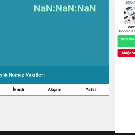
1000 
NaN:NaN:NaN
Web
Modern & ö
WhatsAp
Mağazay
ylık Namaz Vakitleri
İkindi
Akşam
Yatsı