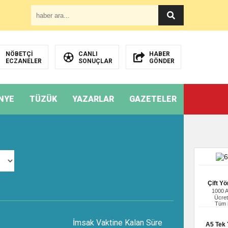
NÖBETÇİ
CANLI
HABER
ECZANELER
SONUÇLAR
GÖNDER
NYE
TÜZÜK
YAZARLAR
GAZETELER
Çift Yö
1000 
Ücret
Tüm i
İmsak Vaktine Kalan Süre
A5 Tek Y