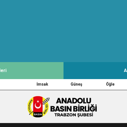
ulunun Basın Açıklaması
MOHAMED SALAH VE ŞAMPİYON TRABZONSPOR Ayhan Pala yazdı
eri
A
İmsak
Güneş
Öğle