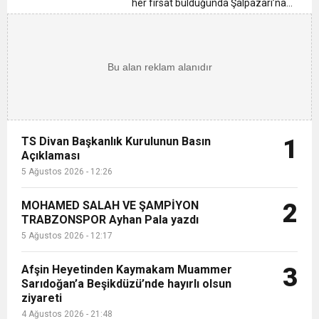
13:09
Trabzonspor’un 59. Kuruluş Yıldönümü
her fırsat bulduğunda Şalpazarı’na
gelen Trabzon Valiliğine Vali olarak
atanan Aziz Yıldırım
15:06
Siyasi Ahlak Çökerse, Hukuk Ayağa Kalkamaz!
Muhteşem Şekilde Kutlandı Ayhan Pala Yazdı
29.07.1991 tarihinden 16.09.1991 tarihine
kadar Vakfıkebir İlçe Kaymakam...
12:26
TS Divan Başkanlık Kurulunun Basın
Açıklaması
TS Divan Başkanlık Kurulunun Basın
1
Açıklaması
5 Ağustos 2026 - 12:26
MOHAMED SALAH VE ŞAMPİYON
2
TRABZONSPOR Ayhan Pala yazdı
5 Ağustos 2026 - 12:17
Afşin Heyetinden Kaymakam Muammer
3
Sarıdoğan’a Beşikdüzü’nde hayırlı olsun
ziyareti
4 Ağustos 2026 - 21:48