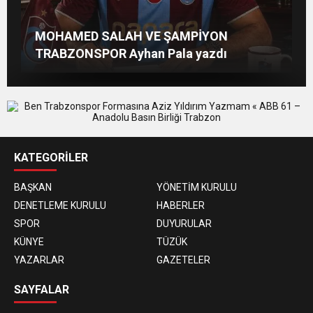
Beşikdüzü’ne Yakışan Bir Park İstiyoruz
TS Divan Başkanlık Kurulunun Basın
Afşin Heyetinden Kaymakam Muammer
MOHAMED SALAH VE ŞAMPİYON
Kadir Uludüz Yazdı
Açıklaması
Sarıdoğan’a Beşikdüzü’nde hayırlı olsun
TRABZONSPOR Ayhan Pala yazdı
ziyareti
KATEGORİLER
BAŞKAN
YÖNETİM KURULU
DENETLEME KURULU
HABERLER
SPOR
DUYURULAR
KÜNYE
TÜZÜK
YAZARLAR
GAZETELER
SAYFALAR