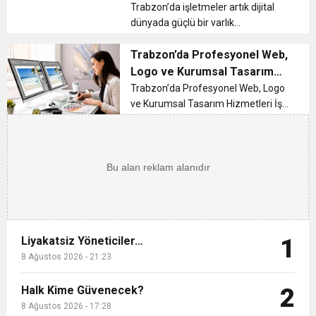
12:26
TS Divan Başkanlık Kurulunun Basın
61 Medya’nın Dijital Çözümleri
Trabzon’da işletmeler artık dijital
dünyada güçlü bir varlık
oluşturmanın önemini çok iyi biliyor.
12:17
MOHAMED SALAH VE ŞAMPİYON
Açıklaması
Her sektörde rekabetin hızla arttığı
Trabzon’da Profesyonel Web,
günümüzde, Trabzon web tasarım
Logo ve Kurumsal Tasarım
21:23
hizmetleri markaların dijital kim...
Liyakatsiz Yöneticiler…
Hizmetleri
TRABZONSPOR Ayhan Pala yazdı
Trabzon’da Profesyonel Web, Logo
ve Kurumsal Tasarım Hizmetleri İş
dünyasında marka kimliği,
işletmelerin fark yaratmasını
sağlayan en önemli unsurlardan
biridir. Trabzon’da faaliyet gösteren
firmalar...
Liyakatsiz Yöneticiler…
1
8 Ağustos 2026 - 21:23
Halk Kime Güvenecek?
2
8 Ağustos 2026 - 17:28