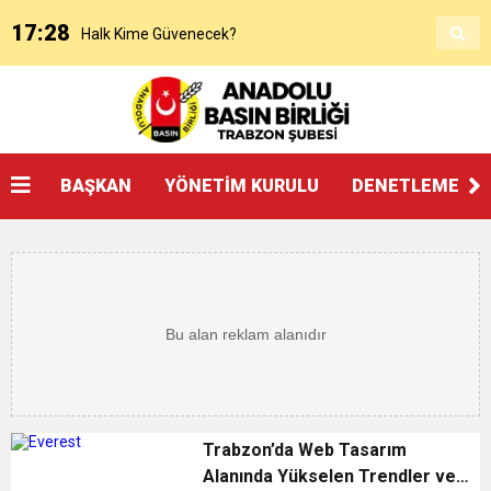
17:28
Halk Kime Güvenecek?
17:00
KANAAT TACİRLERİ
14:14
SOSYAL MEDYADAKİ FUTBOL
BAŞKAN
YÖNETİM KURULU
DENETLEME KU
3:27
ŞAMPİYONLUK, SALAH’TAN FAZLASINI İSTER
20:25
Beşikdüzü’nde Çifte Standart ve Ulaşım Hakkı
18:17
Devlet mi, Örgüt mü?
14:45
“AYAKTA ÖLMEK Mİ, DİZÜSTÜ YAŞAMAK MI?”
Trabzon’da Web Tasarım
Alanında Yükselen Trendler ve