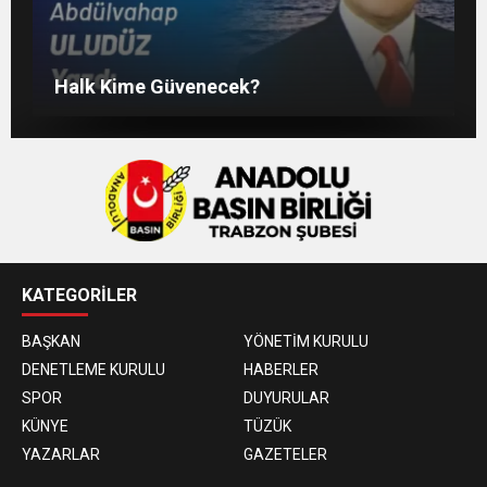
SOSYAL MEDYADAKİ FUTBOL
Liyakatsiz Yöneticiler…
KANAAT TACİRLERİ
Halk Kime Güvenecek?
KATEGORİLER
BAŞKAN
YÖNETİM KURULU
DENETLEME KURULU
HABERLER
SPOR
DUYURULAR
KÜNYE
TÜZÜK
YAZARLAR
GAZETELER