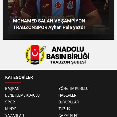
Beşikdüzü’ne Yakışan Bir Park İstiyoruz
TS Divan Başkanlık Kurulunun Basın
Afşin Heyetinden Kaymakam Muammer
MOHAMED SALAH VE ŞAMPİYON
Kadir Uludüz Yazdı
Açıklaması
Sarıdoğan’a Beşikdüzü’nde hayırlı olsun
TRABZONSPOR Ayhan Pala yazdı
ziyareti
KATEGORİLER
BAŞKAN
YÖNETİM KURULU
DENETLEME KURULU
HABERLER
SPOR
DUYURULAR
KÜNYE
TÜZÜK
YAZARLAR
GAZETELER