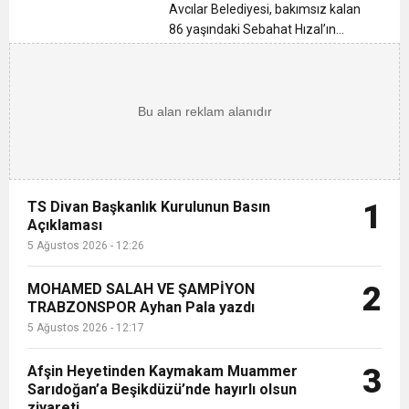
13:09
Trabzonspor’un 59. Kuruluş Yıldönümü
Avcılar Belediyesi, bakımsız kalan
86 yaşındaki Sebahat Hızal’ın
imdadına yetişti. Ekipler yaşlı kadının
15:06
Siyasi Ahlak Çökerse, Hukuk Ayağa Kalkamaz!
Muhteşem Şekilde Kutlandı Ayhan Pala Yazdı
sağlık kontrolünü yapıp saçlarını
titizlikle keserken Hızal’ın mutluluğu
12:26
dikkat çekti....
TS Divan Başkanlık Kurulunun Basın
Açıklaması
TS Divan Başkanlık Kurulunun Basın
1
Açıklaması
5 Ağustos 2026 - 12:26
MOHAMED SALAH VE ŞAMPİYON
2
TRABZONSPOR Ayhan Pala yazdı
5 Ağustos 2026 - 12:17
Afşin Heyetinden Kaymakam Muammer
3
Sarıdoğan’a Beşikdüzü’nde hayırlı olsun
ziyareti