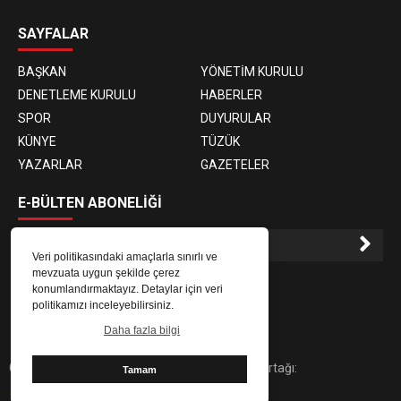
SAYFALAR
BAŞKAN
YÖNETİM KURULU
DENETLEME KURULU
HABERLER
SPOR
DUYURULAR
KÜNYE
TÜZÜK
YAZARLAR
GAZETELER
E-BÜLTEN ABONELİĞİ
Veri politikasındaki amaçlarla sınırlı ve
mevzuata uygun şekilde çerez
E-Bülten aboneliği ile haberlere daha hızlı erişin.
konumlandırmaktayız. Detaylar için veri
politikamızı inceleyebilirsiniz.
Daha fazla bilgi
Copyright © 2025 abb61.com | Dijital Çözüm Ortağı:
Tamam
61medya.com.tr