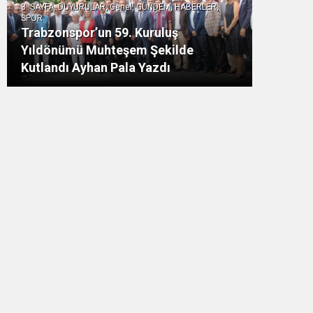
3. SAYFA, DUYURULAR, Genel, GÜNDEM, HABERLER,
SPOR
Trabzonspor’un 59. Kuruluş
Yıldönümü Muhteşem Şekilde
Kutlandı Ayhan Pala Yazdı