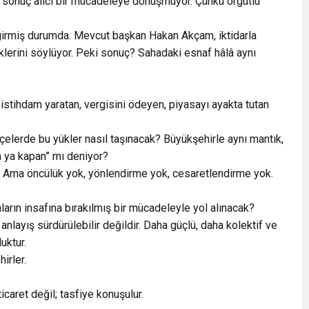
ü ve sonuç alıcı bir mücadeleye dönüşmüyor. Çünkü örgütlü
girmiş durumda. Mevcut başkan Hakan Akçam, iktidarla
tiklerini söylüyor. Peki sonuç? Sahadaki esnaf hâlâ aynı
tihdam yaratan, vergisini ödeyen, piyasayı ayakta tutan
çelerde bu yükler nasıl taşınacak? Büyükşehirle aynı mantık,
n ya kapan” mı deniyor?
r. Ama öncülük yok, yönlendirme yok, cesaretlendirme yok.
arın insafına bırakılmış bir mücadeleyle yol alınacak?
nlayış sürdürülebilir değildir. Daha güçlü, daha kolektif ve
luktur.
irler.
caret değil; tasfiye konuşulur.