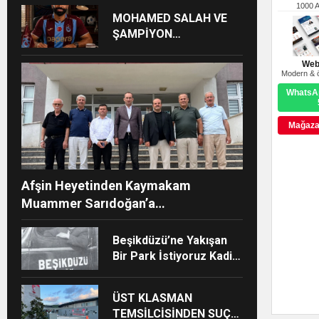
1000 
MOHAMED SALAH VE
ŞAMPİYON
TRABZONSPOR Ayhan
Pala yazdı
Web
Modern & ö
WhatsAp
Mağazay
Afşin Heyetinden Kaymakam
Muammer Sarıdoğan’a
Beşikdüzü’nde hayırlı olsun ziyareti
Beşikdüzü’ne Yakışan
Bir Park İstiyoruz Kadir
Uludüz Yazdı
ÜST KLASMAN
TEMSİLCİSİNDEN SUÇ