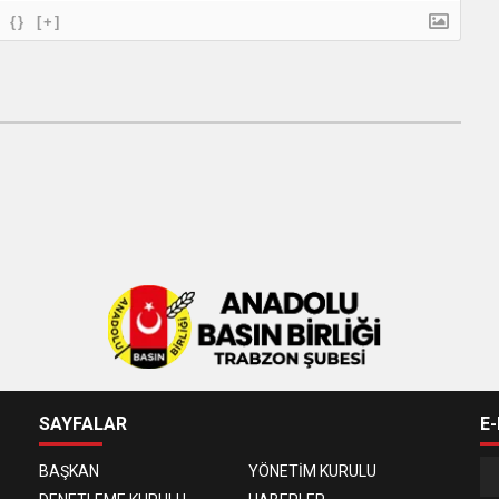
{}
[+]
SAYFALAR
E
BAŞKAN
YÖNETİM KURULU