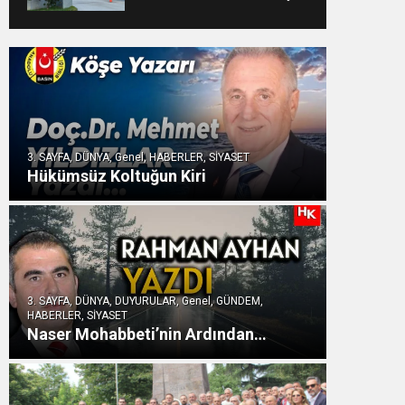
DUYURUSU : TFF
YARGIDA
3. SAYFA, DÜNYA, Genel, HABERLER, SİYASET
Hükümsüz Koltuğun Kiri
3. SAYFA, DÜNYA, DUYURULAR, Genel, GÜNDEM,
HABERLER, SİYASET
Naser Mohabbeti’nin Ardından…