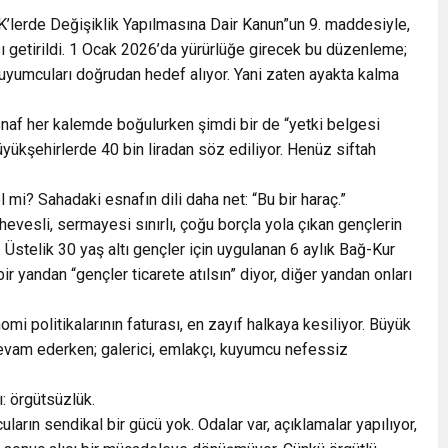
K’lerde Değişiklik Yapılmasına Dair Kanun”un 9. maddesiyle,
sı getirildi. 1 Ocak 2026’da yürürlüğe girecek bu düzenleme;
 kuyumcuları doğrudan hedef alıyor. Yani zaten ayakta kalma
 Esnaf her kalemde boğulurken şimdi bir de “yetki belgesi
büyükşehirlerde 40 bin liradan söz ediliyor. Henüz siftah
l mi? Sahadaki esnafın dili daha net: “Bu bir haraç.”
 hevesli, sermayesi sınırlı, çoğu borçla yola çıkan gençlerin
Üstelik 30 yaş altı gençler için uygulanan 6 aylık Bağ-Kur
r yandan “gençler ticarete atılsın” diyor, diğer yandan onları
mi politikalarının faturası, en zayıf halkaya kesiliyor. Büyük
a devam ederken; galerici, emlakçı, kuyumcu nefessiz
ı: örgütsüzlük.
ların sendikal bir gücü yok. Odalar var, açıklamalar yapılıyor,