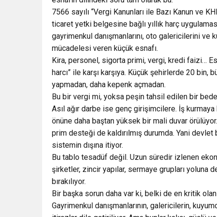
7566 sayılı “Vergi Kanunları ile Bazı Kanun ve KH
ticaret yetki belgesine bağlı yıllık harç uygulama
gayrimenkul danışmanlarını, oto galericilerini ve
mücadelesi veren küçük esnafı.
Kira, personel, sigorta primi, vergi, kredi faizi…
harcı” ile karşı karşıya. Küçük şehirlerde 20 bin, 
yapmadan, daha kepenk açmadan.
Bu bir vergi mi, yoksa peşin tahsil edilen bir bede
Asıl ağır darbe ise genç girişimcilere. İş kurmaya
önüne daha baştan yüksek bir mali duvar örülüyor. 
prim desteği de kaldırılmış durumda. Yani devlet bi
sistemin dışına itiyor.
Bu tablo tesadüf değil. Uzun süredir izlenen ekono
şirketler, zincir yapılar, sermaye grupları yolun
bırakılıyor.
Bir başka sorun daha var ki, belki de en kritik olan
Gayrimenkul danışmanlarının, galericilerin, kuyumcu