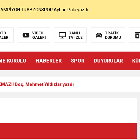
MOHAMED SALAH VE ŞAMPİYON TRABZONSPOR Ayhan Pala yazdı
akam Muammer Sarıdoğan’a Beşikdüzü’nde hayırlı olsun ziyareti
OTO
VIDEO
CANLI
TRAFİK
ALERI
GALERI
TV İZLE
DURUMU
Beşikdüzü’ne Yakışan Bir Park İstiyoruz Kadir Uludüz Yazdı
ME KURULU
HABERLER
SPOR
DUYURULAR
KÜ
r Bayraktar’ın Çeyrek Asırlık Eseri Okuyucularıyla Buluştu
MAZI! Doç. Mehmet Yıldızlar yazdı
İNDEN SUÇ DUYURUSU : TFF YARGIDA
i
rdından…