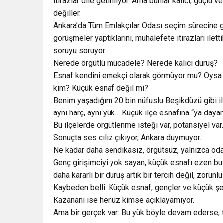
itirazlar dile getiriliyor. Ama bunlar kalıcı, güçl
değiller.
Ankara’da Tüm Emlakçılar Odası seçim sürecine 
görüşmeler yaptıklarını, muhalefete itirazları ilet
soruyu soruyor:
Nerede örgütlü mücadele? Nerede kalıcı duruş?
Esnaf kendini emekçi olarak görmüyor mu? Oysa is
kim? Küçük esnaf değil mi?
Benim yaşadığım 20 bin nüfuslu Beşikdüzü gibi il
aynı harç, aynı yük… Küçük ilçe esnafına “ya daya
Bu ilçelerde örgütlenme isteği var, potansiyel va
Sonuçta ses cılız çıkıyor, Ankara duymuyor.
Ne kadar daha sendikasız, örgütsüz, yalnızca odal
Genç girişimciyi yok sayan, küçük esnafı ezen bu a
daha kararlı bir duruş artık bir tercih değil, zorunlu
Kaybeden belli: Küçük esnaf, gençler ve küçük şeh
Kazananı ise henüz kimse açıklayamıyor.
Ama bir gerçek var: Bu yük böyle devam ederse, ti