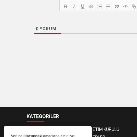
0
YORUM
KATEGORİLER
BAŞKAN
YÖNETİM KURULU
Veri politikasındaki amaçlarla sınırlı ve