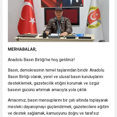
23:39
Hükümsüz Koltuğun Kiri
DUYURUSU : TFF YARGIDA
22:27
Naser Mohabbeti’nin Ardından…
18:17
Devlet mi, Örgüt mü?
MERHABALAR,
Anadolu Basın Birliği’ne hoş geldiniz!
Basın, demokrasinin temel taşlarından biridir. Anadolu
Basın Birliği olarak, yerel ve ulusal basın kuruluşlarını
desteklemek, gazetecilik etiğini korumak ve özgür
basının gücünü artırmak amacıyla yola çıktık.
Amacımız, basın mensuplarını bir çatı altında toplayarak
mesleki dayanışmayı güçlendirmek, gazetecilere eğitim
ve destek sağlamak, kamuoyunu doğru ve tarafsız