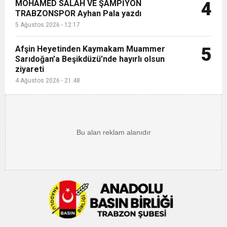
MOHAMED SALAH VE ŞAMPİYON
4
TRABZONSPOR Ayhan Pala yazdı
5 Ağustos 2026 - 12:17
Afşin Heyetinden Kaymakam Muammer
5
Sarıdoğan’a Beşikdüzü’nde hayırlı olsun
ziyareti
4 Ağustos 2026 - 21:48