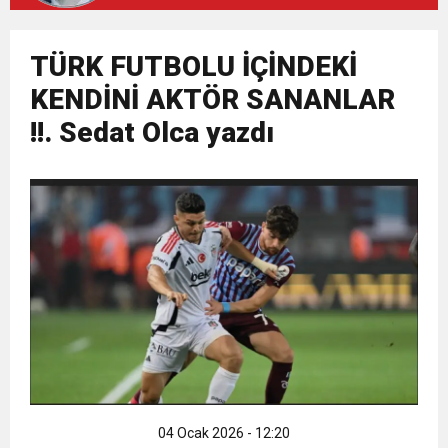
7:40
Araştırmacı Gazeteci Yazar Bayraktar’ın Çeyrek
Uludüz Yazdı
ziyareti
0:40
TÜRK FUTBOLU İÇİNDEKİ
ÜST KLASMAN TEMSİLCİSİNDEN SUÇ
Asırlık Eseri Okuyucularıyla Buluştu
KENDİNİ AKTÖR SANANLAR
3:27
ŞAMPİYONLUK, SALAH’TAN FAZLASINI İSTER
!!. Sedat Olca yazdı
DUYURUSU : TFF YARGIDA
04 Ocak 2026 - 12:20