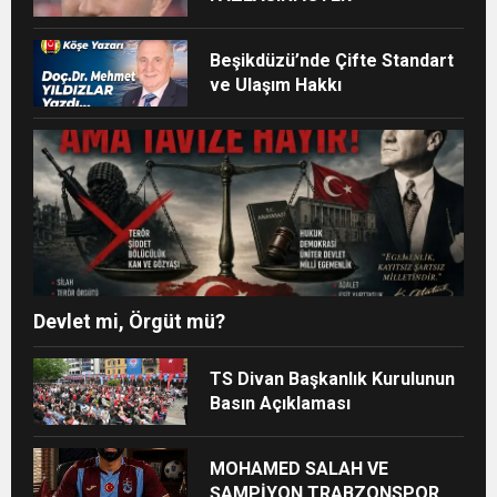
Beşikdüzü’nde Çifte Standart
ve Ulaşım Hakkı
Devlet mi, Örgüt mü?
TS Divan Başkanlık Kurulunun
Basın Açıklaması
MOHAMED SALAH VE
ŞAMPİYON TRABZONSPOR