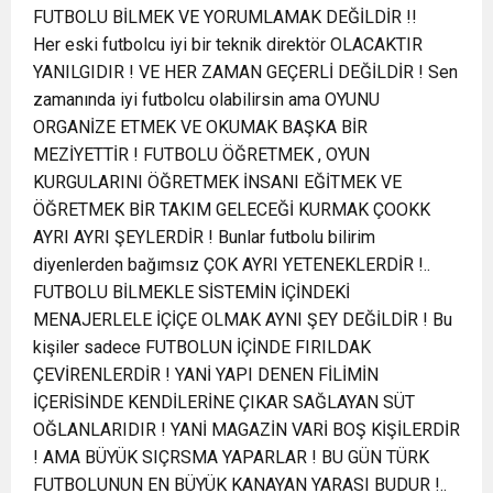
FUTBOLU BİLMEK VE YORUMLAMAK DEĞİLDİR !!
Her eski futbolcu iyi bir teknik direktör OLACAKTIR
YANILGIDIR ! VE HER ZAMAN GEÇERLİ DEĞİLDİR ! Sen
zamanında iyi futbolcu olabilirsin ama OYUNU
ORGANİZE ETMEK VE OKUMAK BAŞKA BİR
MEZİYETTİR ! FUTBOLU ÖĞRETMEK , OYUN
KURGULARINI ÖĞRETMEK İNSANI EĞİTMEK VE
ÖĞRETMEK BİR TAKIM GELECEĞİ KURMAK ÇOOKK
AYRI AYRI ŞEYLERDİR ! Bunlar futbolu bilirim
diyenlerden bağımsız ÇOK AYRI YETENEKLERDİR !..
FUTBOLU BİLMEKLE SİSTEMİN İÇİNDEKİ
MENAJERLELE İÇİÇE OLMAK AYNI ŞEY DEĞİLDİR ! Bu
kişiler sadece FUTBOLUN İÇİNDE FIRILDAK
ÇEVİRENLERDİR ! YANİ YAPI DENEN FİLİMİN
İÇERİSİNDE KENDİLERİNE ÇIKAR SAĞLAYAN SÜT
OĞLANLARIDIR ! YANİ MAGAZİN VARİ BOŞ KİŞİLERDİR
! AMA BÜYÜK SIÇRSMA YAPARLAR ! BU GÜN TÜRK
FUTBOLUNUN EN BÜYÜK KANAYAN YARASI BUDUR !..