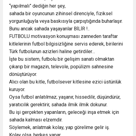
“yapılmalı” dediğin her şey,
sahada bir oyuncunun zihinsel direnciyle, fiziksel
yorgunluğuyla veya baskısıyla çarpıştığında buharlaşır.
Bunu ancak sahada yaşayanlar BİLİR !..
FUTBOLU motivasyon konuşması zanneden taraftar
kitlelerinin futbol bilgisizliğine servis ederek, birilerini
Türk futbolunun azizleri haline getirdiler…
İşte bu sistem, futbolu bir gelişim sanatı olmaktan
çıkarıp bir magazin, televole, popülizm sahnesine
dönüştürüyor.
Alıcı olan bu kitle, futbolsever kitlesine ezici üstünlük
kuruyor.
Oysa futbol anlatılmaz; yaşanır, hissedilir, düşündürür,
yaratıcılık gerektirir, sahada ilmik ilmik dokunur.
Bu işi gerçekten yapanların, geleceği inşa etmek için
sahada kalması elzemdir.
Söylemek, anlatmak kolay, yap görelime gelir iş.
Kolay olsa, herkes yapar..