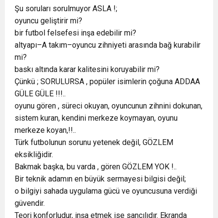
Şu soruları sorulmuyor ASLA !;
oyuncu geliştirir mi?
bir futbol felsefesi inşa edebilir mi?
altyapı–A takım–oyuncu zihniyeti arasında bağ kurabilir
mi?
baskı altında karar kalitesini koruyabilir mi?
Çünkü ; SORULURSA , popüler isimlerin çoğuna ADDAA
GÜLE GÜLE !!!..
oyunu gören , süreci okuyan, oyuncunun zihnini dokunan,
sistem kuran, kendini merkeze koymayan, oyunu
merkeze koyan,!!..
Türk futbolunun sorunu yetenek değil, GÖZLEM
eksikliğidir.
Bakmak başka, bu varda , gören GÖZLEM YOK !..
Bir teknik adamın en büyük sermayesi bilgisi değil;
o bilgiyi sahada uygulama gücü ve oyuncusuna verdiği
güvendir.
Teori konforludur, inşa etmek ise sancılıdır. Ekranda