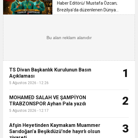
13:09
Trabzonspor’un 59. Kuruluş Yıldönümü
Haber Editörü/ Mustafa Özcan;
Brezilya’da düzenlenen Dünya
Üniversiteler Karate
15:06
Siyasi Ahlak Çökerse, Hukuk Ayağa Kalkamaz!
Muhteşem Şekilde Kutlandı Ayhan Pala Yazdı
Şampiyonası’nda mücadele eden
Kadın Kumite Takımımız, muhteşem
12:26
bir başarıya imza atarak Dünya
TS Divan Başkanlık Kurulunun Basın
Şampiyonu oldu. Takımda ye...
Açıklaması
TS Divan Başkanlık Kurulunun Basın
1
Açıklaması
5 Ağustos 2026 - 12:26
MOHAMED SALAH VE ŞAMPİYON
2
TRABZONSPOR Ayhan Pala yazdı
5 Ağustos 2026 - 12:17
Afşin Heyetinden Kaymakam Muammer
3
Sarıdoğan’a Beşikdüzü’nde hayırlı olsun
ziyareti