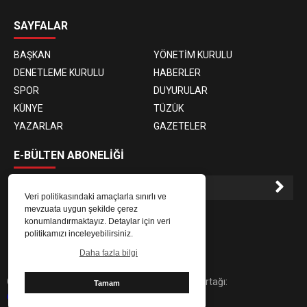
SAYFALAR
BAŞKAN
YÖNETİM KURULU
DENETLEME KURULU
HABERLER
SPOR
DUYURULAR
KÜNYE
TÜZÜK
YAZARLAR
GAZETELER
E-BÜLTEN ABONELİĞİ
Veri politikasındaki amaçlarla sınırlı ve
mevzuata uygun şekilde çerez
E-Bülten aboneliği ile haberlere daha hızlı erişin.
konumlandırmaktayız. Detaylar için veri
politikamızı inceleyebilirsiniz.
Daha fazla bilgi
Copyright © 2025 abb61.com | Dijital Çözüm Ortağı:
Tamam
61medya.com.tr