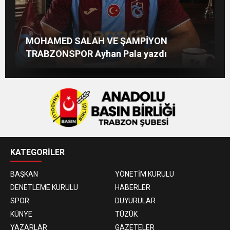
Beşikdüzü’ne Yakışan Bir Park İstiyoruz
TS Divan Başkanlık Kurulunun Basın
Afşin Heyetinden Kaymakam Muammer
MOHAMED SALAH VE ŞAMPİYON
Kadir Uludüz Yazdı
Açıklaması
Sarıdoğan’a Beşikdüzü’nde hayırlı olsun
TRABZONSPOR Ayhan Pala yazdı
ziyareti
KATEGORİLER
BAŞKAN
YÖNETİM KURULU
DENETLEME KURULU
HABERLER
SPOR
DUYURULAR
KÜNYE
TÜZÜK
YAZARLAR
GAZETELER