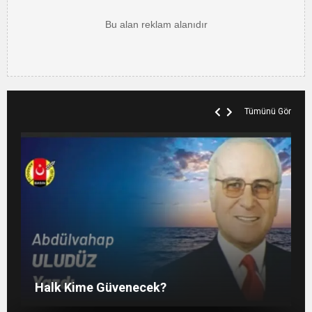
Tümünü Gör
SOSYAL MEDYADAKİ FUTBOL
Liyakatsiz Yöneticiler…
KANAAT TACİRLERİ
Halk Kime Güvenecek?