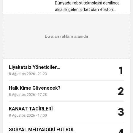
12:26
TS Divan Başkanlık Kurulunun Basın
bilinmesi gerekenler
Dünyada robot teknolojisi denilince
akla ilk gelen şirket olan Boston
Dynamics’in kim olduğunu hiç
12:17
MOHAMED SALAH VE ŞAMPİYON
Açıklaması
araştırdınız mı? Robot köpek
SpotMini’nin nasıl bu kadar yetenekli
21:23
olduğunu merak ettiniz mi? Robot
Liyakatsiz Yöneticiler…
TRABZONSPOR Ayhan Pala yazdı
t...
Liyakatsiz Yöneticiler…
1
8 Ağustos 2026 - 21:23
Halk Kime Güvenecek?
2
8 Ağustos 2026 - 17:28
KANAAT TACİRLERİ
3
8 Ağustos 2026 - 17:00
SOSYAL MEDYADAKİ FUTBOL