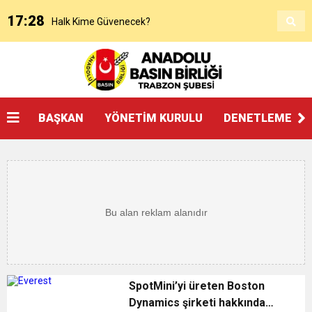
17:28
Halk Kime Güvenecek?
17:00
KANAAT TACİRLERİ
14:14
SOSYAL MEDYADAKİ FUTBOL
BAŞKAN
YÖNETİM KURULU
DENETLEME KU
3:27
ŞAMPİYONLUK, SALAH’TAN FAZLASINI İSTER
20:25
Beşikdüzü’nde Çifte Standart ve Ulaşım Hakkı
18:17
Devlet mi, Örgüt mü?
14:45
“AYAKTA ÖLMEK Mİ, DİZÜSTÜ YAŞAMAK MI?”
SpotMini’yi üreten Boston
Dynamics şirketi hakkında