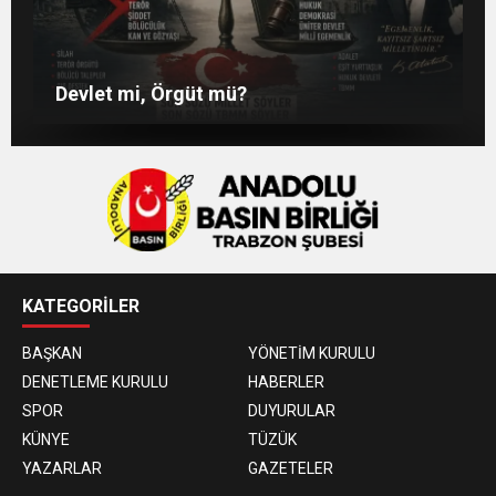
TS Divan Başkanlık Kurulunun Basın
Beşikdüzü’nde Çifte Standart ve Ulaşım
“AYAKTA ÖLMEK Mİ, DİZÜSTÜ YAŞAMAK
Açıklaması
Hakkı
MI?”
Devlet mi, Örgüt mü?
KATEGORİLER
BAŞKAN
YÖNETİM KURULU
DENETLEME KURULU
HABERLER
SPOR
DUYURULAR
KÜNYE
TÜZÜK
YAZARLAR
GAZETELER