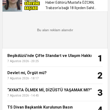
0:40
ÜST KLASMAN TEMSİLCİSİNDEN SUÇ
Asırlık Eseri Okuyucularıyla Buluştu
Haber Editörü/Mustafa ÖZCAN;
Trabzon’a bağlı 18 İlçeden Sahil
İlçelerin aksine etrafları Dağlar ile
23:39
Hükümsüz Koltuğun Kiri
DUYURUSU : TFF YARGIDA
çevrili vadiler içerinde yer alan 8
İlçeden birisi olan asırlardan beri
20:25
geleneksel olarak her yıl Te...
Beşikdüzü’nde Çifte Standart ve Ulaşım Hakkı
Beşikdüzü’nde Çifte Standart ve Ulaşım Hakkı
1
7 Ağustos 2026 - 20:25
Devlet mi, Örgüt mü?
2
7 Ağustos 2026 - 18:17
“AYAKTA ÖLMEK Mİ, DİZÜSTÜ YAŞAMAK MI?”
3
7 Ağustos 2026 - 14:45
TS Divan Başkanlık Kurulunun Basın