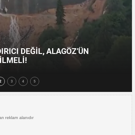
uluş Yıldönümü Muhteşem Şekilde Kutlandı Ayhan Pala Yazdı
Hukuk Ayağa Kalkamaz!
ulunun Basın Açıklaması
RICI DEĞİL, ALAGÖZ’ÜN
İLMELİ!
2
3
4
5