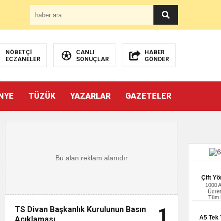
NÖBETÇİ
CANLI
HABER
ECZANELER
SONUÇLAR
GÖNDER
NYE
TÜZÜK
YAZARLAR
GAZETELER
Çift Yö
1000 
Ücret
Tüm i
TS Divan Başkanlık Kurulunun Basın
1
A5 Tek Y
Açıklaması