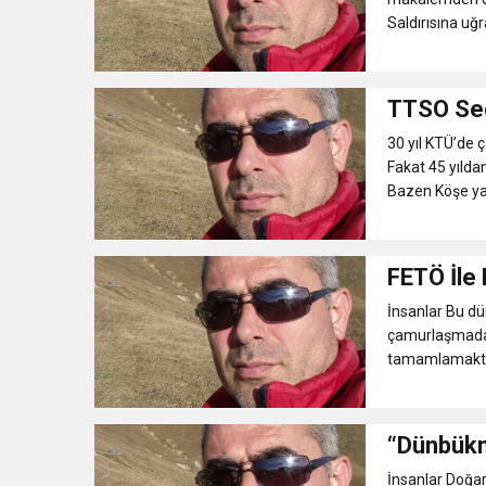
Saldırısına uğ
TTSO Se
30 yıl KTÜ’de 
Fakat 45 yılda
Bazen Köşe ya
FETÖ İle
İnsanlar Bu dü
çamurlaşmadan
tamamlamaktır…
“Dünbük
İnsanlar Doğar