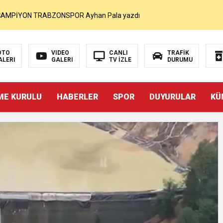
MOHAMED SALAH VE ŞAMPİYON TRABZONSPOR Ayhan Pala yazdı
akam Muammer Sarıdoğan’a Beşikdüzü’nde hayırlı olsun ziyareti
OTO
VIDEO
CANLI
TRAFİK
ALERI
GALERI
TV İZLE
DURUMU
Beşikdüzü’ne Yakışan Bir Park İstiyoruz Kadir Uludüz Yazdı
ME KURULU
HABERLER
SPOR
DUYURULAR
KÜ
r Bayraktar’ın Çeyrek Asırlık Eseri Okuyucularıyla Buluştu
İNDEN SUÇ DUYURUSU : TFF YARGIDA
i
rdından…