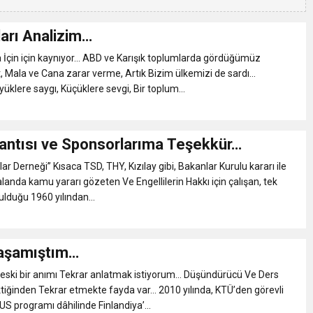
ları Analizim…
 İçin için kaynıyor… ABD ve Karışık toplumlarda gördüğümüz
t, Mala ve Cana zarar verme, Artık Bizim ülkemizi de sardı…
klere saygı, Küçüklere sevgi, Bir toplum...
antısı ve Sponsorlarıma Teşekkür…
ar Derneği” Kısaca TSD, THY, Kızılay gibi, Bakanlar Kurulu kararı ile
alanda kamu yararı gözeten Ve Engellilerin Hakkı için çalışan, tek
ulduğu 1960 yılından...
Yaşamıştım…
 eski bir anımı Tekrar anlatmak istiyorum… Düşündürücü Ve Ders
tiğinden Tekrar etmekte fayda var… 2010 yılında, KTÜ’den görevli
 programı dâhilinde Finlandiya’...