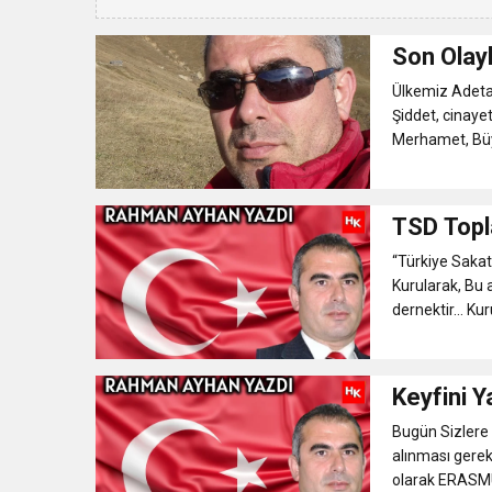
Son Olay
Ülkemiz Adeta
Şiddet, cinaye
Merhamet, Büyü
TSD Topl
“Türkiye Sakatl
Kurularak, Bu 
dernektir… Kur
Keyfini 
Bugün Sizlere
alınması gerek
olarak ERASMUS