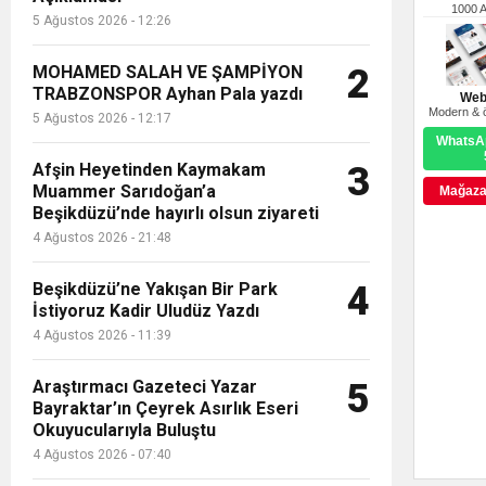
1000 
5 Ağustos 2026 - 12:26
MOHAMED SALAH VE ŞAMPİYON
2
TRABZONSPOR Ayhan Pala yazdı
Web
Modern & ö
5 Ağustos 2026 - 12:17
WhatsAp
Afşin Heyetinden Kaymakam
3
TÜRKİYE SAKATLAR DERNEĞİ (TSD
Muammer Sarıdoğan’a
Mağazay
BULUŞTU…
Beşikdüzü’nde hayırlı olsun ziyareti
4 Ağustos 2026 - 21:48
Beşikdüzü’ne Yakışan Bir Park
4
İstiyoruz Kadir Uludüz Yazdı
4 Ağustos 2026 - 11:39
Araştırmacı Gazeteci Yazar
5
Bayraktar’ın Çeyrek Asırlık Eseri
Okuyucularıyla Buluştu
4 Ağustos 2026 - 07:40