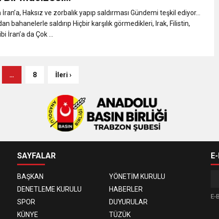
n İran’a, Haksız ve zorbalık yapıp saldırması Gündemi teşkil ediyor…
 bahanelerle saldırıp Hiçbir karşılık görmedikleri, Irak, Filistin,
bi İran’a da Çok ...
…
8
İleri ›
SAYFALAR
E
BAŞKAN
YÖNETİM KURULU
DENETLEME KURULU
HABERLER
E-B
SPOR
DUYURULAR
KÜNYE
TÜZÜK