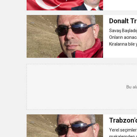
Donalt T
Savaş Başladığ
Onların acınac
Kiralarına bile 
Trabzon’
Yerel seçimler
makalemden dol