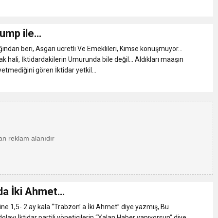
rump ile…
ından beri, Asgari ücretli Ve Emeklileri, Kimse konuşmuyor…
ak hali, İktidardakilerin Umurunda bile değil… Aldıkları maaşın
yetmediğini gören İktidar yetkil...
da İki Ahmet…
ine 1,5- 2 ay kala “Trabzon’ a İki Ahmet” diye yazmış, Bu
ayı İktidar partili yöneticilerin “Yalan Haber yapıyorsun” diye,