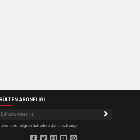
-BÜLTEN ABONELİĞİ
ülten aboneliği ile haberlere daha hızlı erişin.