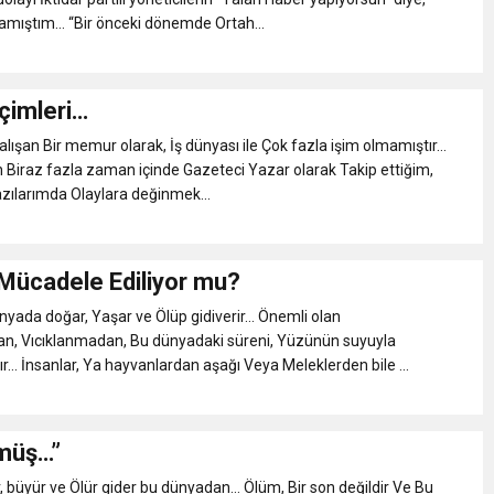
ramıştım… “Bir önceki dönemde Ortah...
çimleri…
çalışan Bir memur olarak, İş dünyası ile Çok fazla işim olmamıştır…
n Biraz fazla zaman içinde Gazeteci Yazar olarak Takip ettiğim,
zılarımda Olaylara değinmek...
 Mücadele Ediliyor mu?
nyada doğar, Yaşar ve Ölüp gidiverir… Önemli olan
, Vıcıklanmadan, Bu dünyadaki süreni, Yüzünün suyuyla
 İnsanlar, Ya hayvanlardan aşağı Veya Meleklerden bile ...
müş…”
, büyür ve Ölür gider bu dünyadan… Ölüm, Bir son değildir Ve Bu