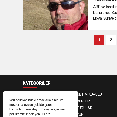
ABD ve İsrail’i
Daha önce Sudan
Libya, Suriye gi
1
2
KATEGORİLER
BAŞKAN
YÖNETİM KURULU
Veri politikasındaki amaçlarla sınırlı ve
DENETLEME KURULU
HABERLER
mevzuata uygun şekilde çerez
SPOR
DUYURULAR
konumlandırmaktayız. Detaylar için veri
politikamızı inceleyebilirsiniz.
KÜNYE
TÜZÜK