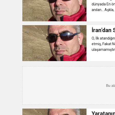
dünyada En öne
anılan… Aşkla, 
İran’dan 
O, İlk atandığ
etmiş, Fakat N
ulaşamamıştım
Yaratanı