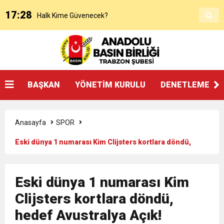
17:28
Halk Kime Güvenecek?
17:00
KANAAT TACİRLERİ
14:14
SOSYAL MEDYADAKİ FUTBOL
BAŞKAN
YÖNETİM KURULU
DENETLEME KU
3:27
ŞAMPİYONLUK, SALAH’TAN FAZLASINI İSTER
Anasayfa
SPOR
20:25
Beşikdüzü’nde Çifte Standart ve Ulaşım Hakkı
Eski dünya 1 numarası Kim Clijsters kortlara döndü,
hedef Avustralya Açık!
18:17
Devlet mi, Örgüt mü?
Eski dünya 1 numarası Kim
14:45
Clijsters kortlara döndü,
“AYAKTA ÖLMEK Mİ, DİZÜSTÜ YAŞAMAK MI?”
hedef Avustralya Açık!