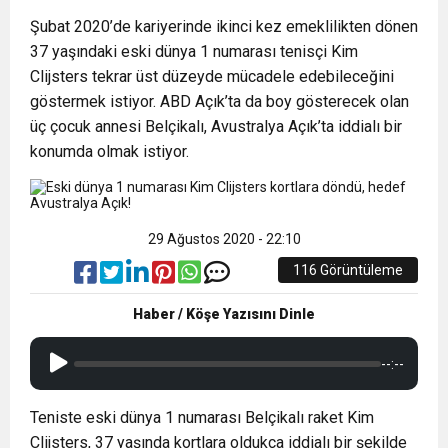
12:26
TS Divan Başkanlık Kurulunun Basın
Şubat 2020’de kariyerinde ikinci kez emeklilikten dönen
37 yaşındaki eski dünya 1 numarası tenisçi Kim
12:17
MOHAMED SALAH VE ŞAMPİYON
Açıklaması
Clijsters tekrar üst düzeyde mücadele edebileceğini
göstermek istiyor. ABD Açık’ta da boy gösterecek olan
21:23
Liyakatsiz Yöneticiler…
üç çocuk annesi Belçikalı, Avustralya Açık’ta iddialı bir
TRABZONSPOR Ayhan Pala yazdı
konumda olmak istiyor.
29 Ağustos 2020 - 22:10
116 Görüntüleme
Haber / Köşe Yazısını Dinle
--:--
Teniste eski dünya 1 numarası Belçikalı raket Kim
Clijsters, 37 yaşında kortlara oldukça iddialı bir şekilde