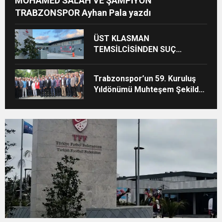
MOHAMED SALAH VE ŞAMPİYON
TRABZONSPOR Ayhan Pala yazdı
ÜST KLASMAN
TEMSİLCİSİNDEN SUÇ
DUYURUSU : TFF YARGIDA
Trabzonspor’un 59. Kuruluş
Yıldönümü Muhteşem Şekilde
Kutlandı Ayhan Pala Yazdı