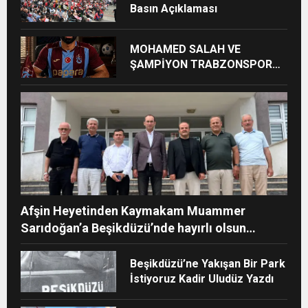
Basın Açıklaması
MOHAMED SALAH VE
ŞAMPİYON TRABZONSPOR
Ayhan Pala yazdı
Afşin Heyetinden Kaymakam Muammer
Sarıdoğan’a Beşikdüzü’nde hayırlı olsun
ziyareti
Beşikdüzü’ne Yakışan Bir Park
İstiyoruz Kadir Uludüz Yazdı