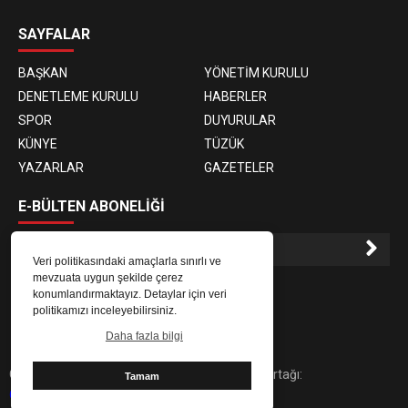
SAYFALAR
BAŞKAN
YÖNETİM KURULU
DENETLEME KURULU
HABERLER
SPOR
DUYURULAR
KÜNYE
TÜZÜK
YAZARLAR
GAZETELER
E-BÜLTEN ABONELİĞİ
Veri politikasındaki amaçlarla sınırlı ve
mevzuata uygun şekilde çerez
E-Bülten aboneliği ile haberlere daha hızlı erişin.
konumlandırmaktayız. Detaylar için veri
politikamızı inceleyebilirsiniz.
Daha fazla bilgi
Copyright © 2025 abb61.com | Dijital Çözüm Ortağı:
Tamam
61medya.com.tr