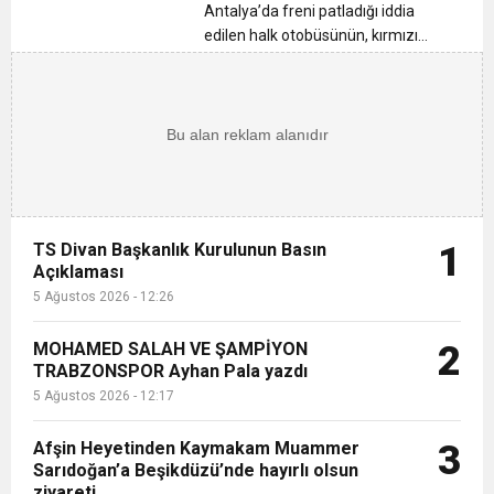
13:09
Trabzonspor’un 59. Kuruluş Yıldönümü
kamerada
Antalya’da freni patladığı iddia
edilen halk otobüsünün, kırmızı
ışıkta bekleyen araçların arasına
15:06
Siyasi Ahlak Çökerse, Hukuk Ayağa Kalkamaz!
Muhteşem Şekilde Kutlandı Ayhan Pala Yazdı
dalıp 4 aracı hurdaya çevirdiği
kazanan güvenlik kamerası
12:26
görüntüleri ortaya çıktı. Kaza
TS Divan Başkanlık Kurulunun Basın
esnasında ot...
Açıklaması
TS Divan Başkanlık Kurulunun Basın
1
Açıklaması
5 Ağustos 2026 - 12:26
MOHAMED SALAH VE ŞAMPİYON
2
TRABZONSPOR Ayhan Pala yazdı
5 Ağustos 2026 - 12:17
Afşin Heyetinden Kaymakam Muammer
3
Sarıdoğan’a Beşikdüzü’nde hayırlı olsun
ziyareti