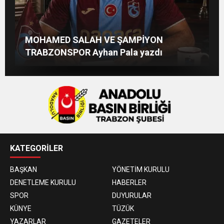
Beşikdüzü’ne Yakışan Bir Park İstiyoruz
TS Divan Başkanlık Kurulunun Basın
Afşin Heyetinden Kaymakam Muammer
MOHAMED SALAH VE ŞAMPİYON
Kadir Uludüz Yazdı
Açıklaması
Sarıdoğan’a Beşikdüzü’nde hayırlı olsun
TRABZONSPOR Ayhan Pala yazdı
ziyareti
KATEGORİLER
BAŞKAN
YÖNETİM KURULU
DENETLEME KURULU
HABERLER
SPOR
DUYURULAR
KÜNYE
TÜZÜK
YAZARLAR
GAZETELER