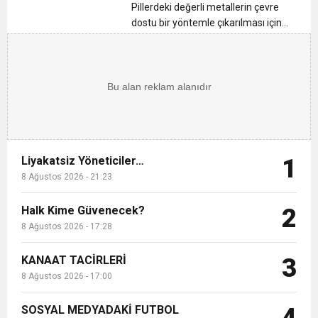
12:26
TS Divan Başkanlık Kurulunun Basın
Pillerdeki değerli metallerin çevre
dostu bir yöntemle çıkarılması için
yeni bir yöntem bulundu. Bilim
12:17
MOHAMED SALAH VE ŞAMPİYON
Açıklaması
insanları portakal kabuğunda yer
alan asitlerin metalleri çıkarmak için
21:23
kullanılabileceğini ortay...
Liyakatsiz Yöneticiler…
TRABZONSPOR Ayhan Pala yazdı
Liyakatsiz Yöneticiler…
1
8 Ağustos 2026 - 21:23
Halk Kime Güvenecek?
2
8 Ağustos 2026 - 17:28
KANAAT TACİRLERİ
3
8 Ağustos 2026 - 17:00
SOSYAL MEDYADAKİ FUTBOL