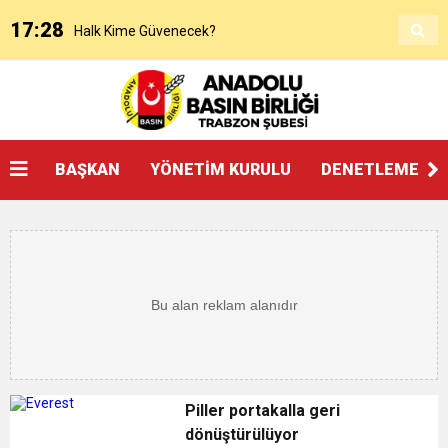
17:28
Halk Kime Güvenecek?
17:00
KANAAT TACİRLERİ
14:14
SOSYAL MEDYADAKİ FUTBOL
BAŞKAN
YÖNETİM KURULU
DENETLEME KU
3:27
ŞAMPİYONLUK, SALAH’TAN FAZLASINI İSTER
20:25
Beşikdüzü’nde Çifte Standart ve Ulaşım Hakkı
18:17
Devlet mi, Örgüt mü?
14:45
“AYAKTA ÖLMEK Mİ, DİZÜSTÜ YAŞAMAK MI?”
Piller portakalla geri
dönüştürülüyor