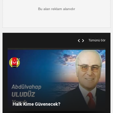
Tümünü Gör
SOSYAL MEDYADAKİ FUTBOL
Liyakatsiz Yöneticiler…
KANAAT TACİRLERİ
Halk Kime Güvenecek?