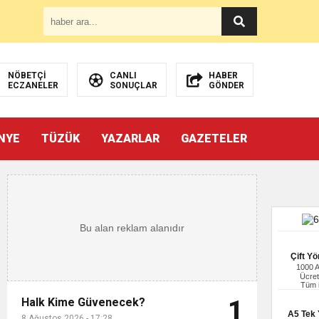
NÖBETÇİ
CANLI
HABER
ECZANELER
SONUÇLAR
GÖNDER
NYE
TÜZÜK
YAZARLAR
GAZETELER
Çift Yö
1000 
Ücret
Tüm i
Halk Kime Güvenecek?
1
A5 Tek Y
8 Ağustos 2026 - 17:28