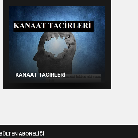
ŞAMPİYONLUK, SALAH’TAN
FAZLASINI İSTER
Halk Kime Güvenecek?
SOSYAL MEDYADAKİ FUTBOL
KANAAT TACİRLERİ
-BÜLTEN ABONELİĞİ