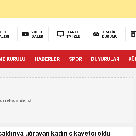
UTBOL
OTO
VIDEO
CANLI
TRAFİK
ALERI
GALERI
TV İZLE
DURUMU
N FAZLASINI İSTER
ME KURULU
HABERLER
SPOR
DUYURULAR
KÜ
andart ve Ulaşım Hakkı
İZÜSTÜ YAŞAMAK MI?”
ulunun Basın Açıklaması
saldırıya uğrayan kadın şikayetçi oldu