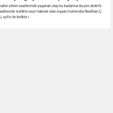
MOHAMED SALAH VE ŞAMPİYON TRABZONSPOR Ayhan Pala yazdı
ahın erken saatlerinde yaşanan olay bu kadarına da pes dedirtti.
aatlerinde trafikte seyir halinde olan inşaat mühendisi Neslihan Ç.
akam Muammer Sarıdoğan’a Beşikdüzü’nde hayırlı olsun ziyareti
 şoför ile birlikte i...