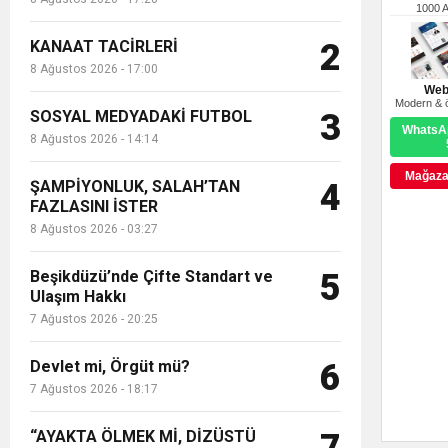
1000 
KANAAT TACİRLERİ
2
8 Ağustos 2026 - 17:00
Web
Modern & ö
SOSYAL MEDYADAKİ FUTBOL
3
WhatsAp
8 Ağustos 2026 - 14:14
Mağazay
ŞAMPİYONLUK, SALAH’TAN
4
FAZLASINI İSTER
8 Ağustos 2026 - 03:27
Beşikdüzü’nde Çifte Standart ve
5
Ulaşım Hakkı
7 Ağustos 2026 - 20:25
Devlet mi, Örgüt mü?
6
7 Ağustos 2026 - 18:17
“AYAKTA ÖLMEK Mİ, DİZÜSTÜ