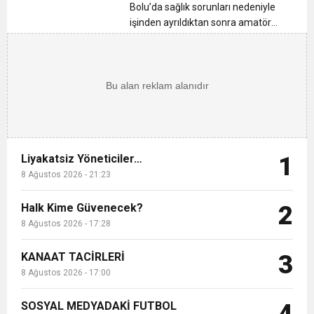
12:26
TS Divan Başkanlık Kurulunun Basın
TL kazanıyor
Bolu’da sağlık sorunları nedeniyle
işinden ayrıldıktan sonra amatör
olarak kültür mantarı yetiştiren
12:17
MOHAMED SALAH VE ŞAMPİYON
Açıklaması
Oğan Demiral, gittiği kursta
öğrendikleriyle yetiştirdiği 2,5 ton
21:23
mantarın ilk hasadını yaptı. Demi...
Liyakatsiz Yöneticiler…
TRABZONSPOR Ayhan Pala yazdı
Liyakatsiz Yöneticiler…
1
8 Ağustos 2026 - 21:23
Halk Kime Güvenecek?
2
8 Ağustos 2026 - 17:28
KANAAT TACİRLERİ
3
8 Ağustos 2026 - 17:00
SOSYAL MEDYADAKİ FUTBOL