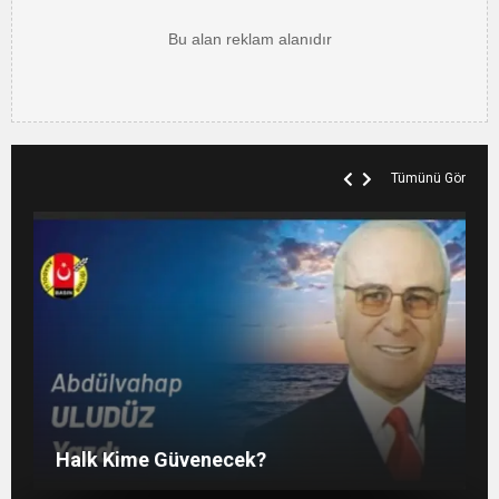
Tümünü Gör
SOSYAL MEDYADAKİ FUTBOL
Liyakatsiz Yöneticiler…
KANAAT TACİRLERİ
Halk Kime Güvenecek?