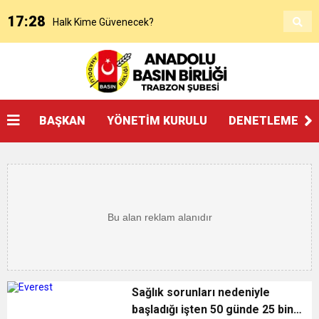
17:28
Halk Kime Güvenecek?
17:00
KANAAT TACİRLERİ
14:14
SOSYAL MEDYADAKİ FUTBOL
BAŞKAN
YÖNETİM KURULU
DENETLEME KU
3:27
ŞAMPİYONLUK, SALAH’TAN FAZLASINI İSTER
20:25
Beşikdüzü’nde Çifte Standart ve Ulaşım Hakkı
18:17
Devlet mi, Örgüt mü?
14:45
“AYAKTA ÖLMEK Mİ, DİZÜSTÜ YAŞAMAK MI?”
Sağlık sorunları nedeniyle
başladığı işten 50 günde 25 bin