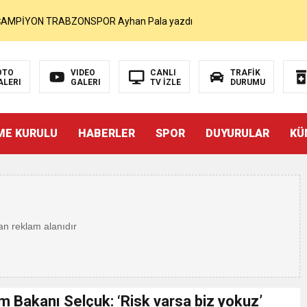
MOHAMED SALAH VE ŞAMPİYON TRABZONSPOR Ayhan Pala yazdı
akam Muammer Sarıdoğan’a Beşikdüzü’nde hayırlı olsun ziyareti
OTO
VIDEO
CANLI
TRAFİK
ALERI
GALERI
TV İZLE
DURUMU
Beşikdüzü’ne Yakışan Bir Park İstiyoruz Kadir Uludüz Yazdı
ME KURULU
HABERLER
SPOR
DUYURULAR
KÜ
r Bayraktar’ın Çeyrek Asırlık Eseri Okuyucularıyla Buluştu
İNDEN SUÇ DUYURUSU : TFF YARGIDA
i
rdından…
tim Bakanı Selçuk: ‘Risk varsa biz yokuz’