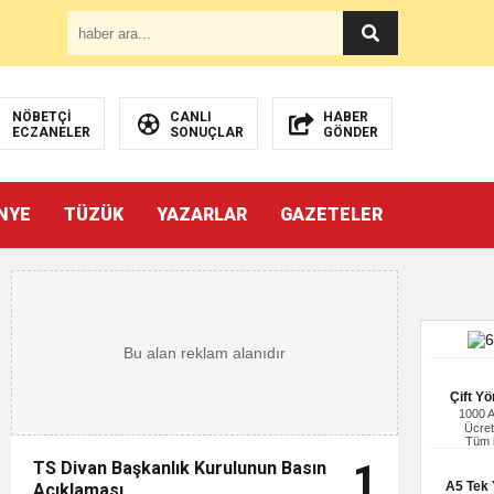
NÖBETÇİ
CANLI
HABER
ECZANELER
SONUÇLAR
GÖNDER
NYE
TÜZÜK
YAZARLAR
GAZETELER
Çift Yö
1000 
Ücret
Tüm i
TS Divan Başkanlık Kurulunun Basın
1
A5 Tek Y
Açıklaması