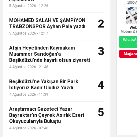
1000 
5 Ağustos 2026 - 12:26
MOHAMED SALAH VE ŞAMPİYON
2
TRABZONSPOR Ayhan Pala yazdı
Web
Modern & ö
5 Ağustos 2026 - 12:17
WhatsAp
Afşin Heyetinden Kaymakam
3
Muammer Sarıdoğan’a
Mağazay
Beşikdüzü’nde hayırlı olsun ziyareti
4 Ağustos 2026 - 21:48
Beşikdüzü’ne Yakışan Bir Park
4
İstiyoruz Kadir Uludüz Yazdı
4 Ağustos 2026 - 11:39
Araştırmacı Gazeteci Yazar
5
Bayraktar’ın Çeyrek Asırlık Eseri
Okuyucularıyla Buluştu
4 Ağustos 2026 - 07:40