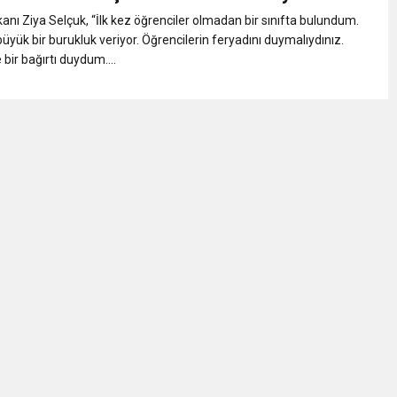
uluş Yıldönümü Muhteşem Şekilde Kutlandı Ayhan Pala Yazdı
kanı Ziya Selçuk, “İlk kez öğrenciler olmadan bir sınıfta bulundum.
üyük bir burukluk veriyor. Öğrencilerin feryadını duymalıydınız.
Hukuk Ayağa Kalkamaz!
e bir bağırtı duydum....
ulunun Basın Açıklaması