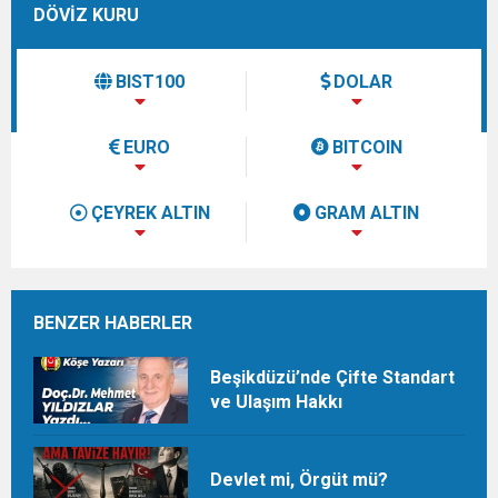
DÖVİZ KURU
BIST100
DOLAR
EURO
BITCOIN
ÇEYREK ALTIN
GRAM ALTIN
BENZER HABERLER
Beşikdüzü’nde Çifte Standart
ve Ulaşım Hakkı
Devlet mi, Örgüt mü?