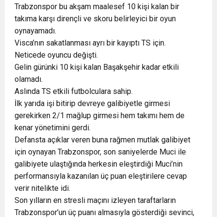
Trabzonspor bu akşam maalesef 10 kişi kalan bir
takıma karşı dirençli ve skoru belirleyici bir oyun
oynayamadı.
Visca’nın sakatlanması ayrı bir kayıptı TS için.
Neticede oyuncu değişti.
Gelin gürünki 10 kişi kalan Başakşehir kadar etkili
olamadı.
Aslında TS etkili futbolculara sahip.
İlk yarıda işi bitirip devreye galibiyetle girmesi
gerekirken 2/1 mağlup girmesi hem takımı hem de
kenar yönetimini gerdi.
Defansta açıklar veren buna rağmen mutlak galibiyet
için oynayan Trabzonspor, son saniyelerde Muci ile
galibiyete ulaştığında herkesin eleştirdiği Muci’nin
performansıyla kazanılan üç puan eleştirilere cevap
verir nitelikte idi.
Son yılların en stresli maçını izleyen taraftarların
Trabzonspor’un üç puanı almasıyla gösterdiği sevinci,