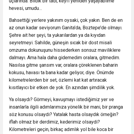
uçlarında. Bildik bir tadı, keyfi yeniden yaşayabilme
hevesi, umudu…
Bahsettiği yerlere yakınım oysaki, çok yakın. Ben de en
az onun kadar seviyorum Ganita’da, Boztepe’de olmayı.
Şehre ait her şeyi, ta yukarılardan ya da kıyıdan
seyretmeyi. Sahilde, güneşin sıcak bir dost misali
omzuma dokunuşunu hissederken sonsuz maviliklere
dalmayı. Ama hala daha gidemedim oralara, gitmedim.
Nasılsa gitme şansım var, oralara çöreklenen baharin
kokusu, havası ta bana kadar geliyor, diye. Önümde
kilometrelerden bir set, özlemi kat kat artıracak
kısıtlayıcı bir etken de yok. En azından şimdilik yok.
Ya olsaydı? Görmeyi, kavuşmayı istediğimiz yer ve
insanlarla ilgili adımlarımıza yönelik bir mani, bir pranga
söz konusu olsaydı? Yatalak hasta olsaydık örneğin?
iflah olmaz bir derdimiz, kederimiz olsaydi?
Kilometreleri geçin, birkaç adımlık yol bile koca bir