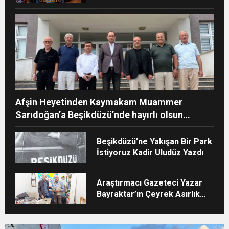
Ayhan Pala yazdı
Afşin Heyetinden Kaymakam Muammer
Sarıdoğan’a Beşikdüzü’nde hayırlı olsun
ziyareti
Beşikdüzü’ne Yakışan Bir Park
İstiyoruz Kadir Uludüz Yazdı
Araştırmacı Gazeteci Yazar
Bayraktar’ın Çeyrek Asırlık
Eseri Okuyucularıyla Buluştu