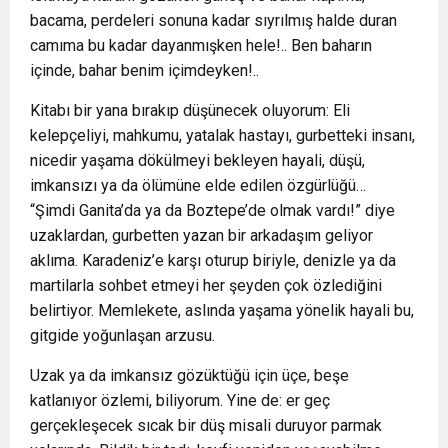
bacama, perdeleri sonuna kadar sıyrılmış halde duran
camıma bu kadar dayanmışken hele!.. Ben baharın
içinde, bahar benim içimdeyken!..
Kitabı bir yana bırakıp düşünecek oluyorum: Eli
kelepçeliyi, mahkumu, yatalak hastayı, gurbetteki insanı,
nicedir yaşama dökülmeyi bekleyen hayali, düşü,
imkansızı ya da ölümüne elde edilen özgürlüğü…
“Şimdi Ganita’da ya da Boztepe’de olmak vardı!” diye
uzaklardan, gurbetten yazan bir arkadaşım geliyor
aklıma. Karadeniz’e karşı oturup biriyle, denizle ya da
martilarla sohbet etmeyi her şeyden çok özlediğini
belirtiyor. Memlekete, aslında yaşama yönelik hayali bu,
gitgide yoğunlaşan arzusu.
Uzak ya da imkansız gözüktüğü için üçe, beşe
katlanıyor özlemi, biliyorum. Yine de: er geç
gerçekleşecek sıcak bir düş misali duruyor parmak