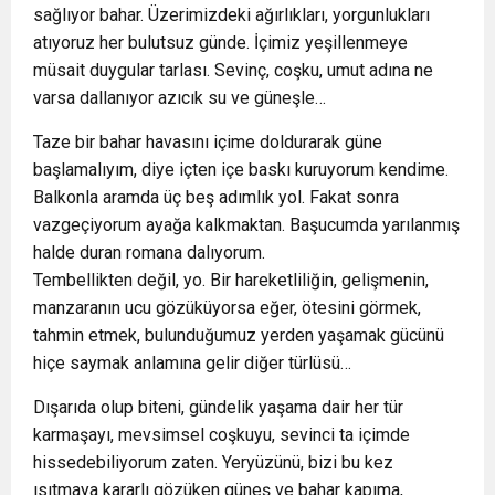
sağlıyor bahar. Üzerimizdeki ağırlıkları, yorgunlukları
atıyoruz her bulutsuz günde. İçimiz yeşillenmeye
müsait duygular tarlası. Sevinç, coşku, umut adına ne
varsa dallanıyor azıcık su ve güneşle…
Taze bir bahar havasını içime doldurarak güne
başlamalıyım, diye içten içe baskı kuruyorum kendime.
Balkonla aramda üç beş adımlık yol. Fakat sonra
vazgeçiyorum ayağa kalkmaktan. Başucumda yarılanmış
halde duran romana dalıyorum.
Tembellikten değil, yo. Bir hareketliliğin, gelişmenin,
manzaranın ucu gözüküyorsa eğer, ötesini görmek,
tahmin etmek, bulunduğumuz yerden yaşamak gücünü
hiçe saymak anlamına gelir diğer türlüsü…
Dışarıda olup biteni, gündelik yaşama dair her tür
karmaşayı, mevsimsel coşkuyu, sevinci ta içimde
hissedebiliyorum zaten. Yeryüzünü, bizi bu kez
ısıtmaya kararlı gözüken güneş ve bahar kapıma,