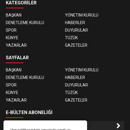
KATEGORİLER
BAŞKAN
YÖNETİM KURULU
DENETLEME KURULU
HABERLER
SPOR
DUYURULAR
KÜNYE
TÜZÜK
YAZARLAR
GAZETELER
SAYFALAR
BAŞKAN
YÖNETİM KURULU
DENETLEME KURULU
HABERLER
SPOR
DUYURULAR
KÜNYE
TÜZÜK
YAZARLAR
GAZETELER
E-BÜLTEN ABONELİĞİ
Veri politikasındaki amaçlarla sınırlı ve