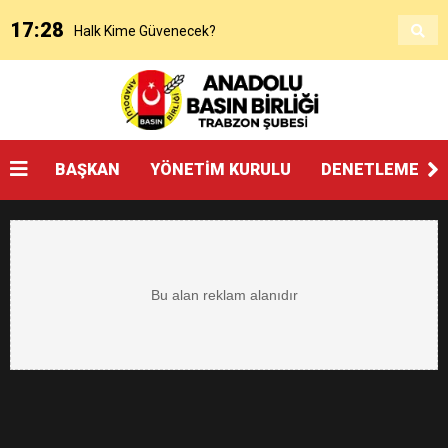
17:28
Halk Kime Güvenecek?
17:00
KANAAT TACİRLERİ
14:14
SOSYAL MEDYADAKİ FUTBOL
BAŞKAN
YÖNETİM KURULU
DENETLEME KU
3:27
ŞAMPİYONLUK, SALAH’TAN FAZLASINI İSTER
20:25
Beşikdüzü’nde Çifte Standart ve Ulaşım Hakkı
18:17
Devlet mi, Örgüt mü?
14:45
“AYAKTA ÖLMEK Mİ, DİZÜSTÜ YAŞAMAK MI?”