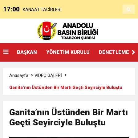
17:00
KANAAT TACİRLERİ
14:14
SOSYAL MEDYADAKİ FUTBOL
3:27
ŞAMPİYONLUK, SALAH’TAN FAZLASINI İSTER
BAŞKAN
YÖNETİM KURULU
DENETLEME KU
20:25
Beşikdüzü’nde Çifte Standart ve Ulaşım Hakkı
Anasayfa
VIDEO GALERİ
18:17
Devlet mi, Örgüt mü?
Ganita’nın Üstünden Bir Martı Geçti Seyirciyle Buluştu
14:45
“AYAKTA ÖLMEK Mİ, DİZÜSTÜ YAŞAMAK MI?”
Ganita’nın Üstünden Bir Martı
12:26
Geçti Seyirciyle Buluştu
TS Divan Başkanlık Kurulunun Basın