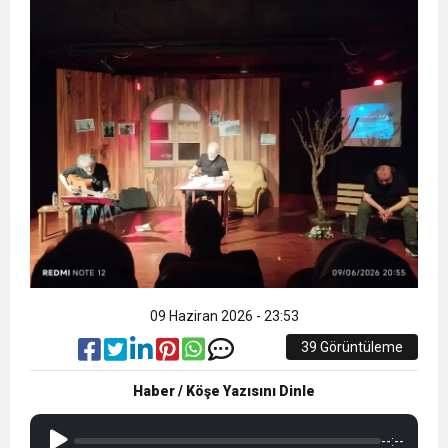
12:17
MOHAMED SALAH VE ŞAMPİYON
Açıklaması
21:23
Liyakatsiz Yöneticiler…
TRABZONSPOR Ayhan Pala yazdı
09 Haziran 2026 - 23:53
39 Görüntüleme
Haber / Köşe Yazısını Dinle
--:--