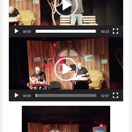
00:00
00:23
Video
oynatıcı
00:00
02:57