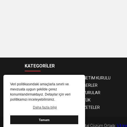
KATEGORİLER
BAŞKAN
YÖNETİM KURULU
Veri politikasındaki amaçlarla sınırlı ve
DENETLEME KURULU
HABERLER
mevzuata uygun şekilde çerez
SPOR
DUYURULAR
konumlandırmaktayız. Detaylar için veri
politikamızı inceleyebilirsiniz.
KÜNYE
TÜZÜK
YAZARLAR
GAZETELER
Daha fazla bilgi
Tamam
Copyright © 2025 abb61.com | Dijital Çözüm Ortağı:
61me