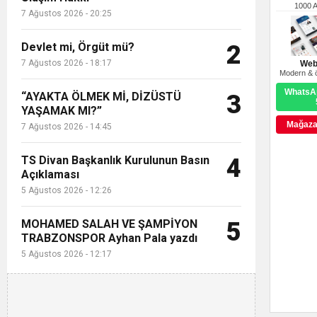
1000 
7 Ağustos 2026 - 20:25
Devlet mi, Örgüt mü?
2
7 Ağustos 2026 - 18:17
Web
Modern & ö
WhatsAp
“AYAKTA ÖLMEK Mİ, DİZÜSTÜ
3
YAŞAMAK MI?”
Mağazay
7 Ağustos 2026 - 14:45
TS Divan Başkanlık Kurulunun Basın
4
Açıklaması
5 Ağustos 2026 - 12:26
MOHAMED SALAH VE ŞAMPİYON
5
TRABZONSPOR Ayhan Pala yazdı
5 Ağustos 2026 - 12:17