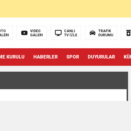
İZÜSTÜ YAŞAMAK MI?”
OTO
VIDEO
CANLI
TRAFİK
ALERI
GALERI
TV İZLE
DURUMU
ulunun Basın Açıklaması
ME KURULU
HABERLER
SPOR
DUYURULAR
KÜ
MOHAMED SALAH VE ŞAMPİYON TRABZONSPOR Ayhan Pala yazdı
akam Muammer Sarıdoğan’a Beşikdüzü’nde hayırlı olsun ziyareti
Beşikdüzü’ne Yakışan Bir Park İstiyoruz Kadir Uludüz Yazdı
r Bayraktar’ın Çeyrek Asırlık Eseri Okuyucularıyla Buluştu