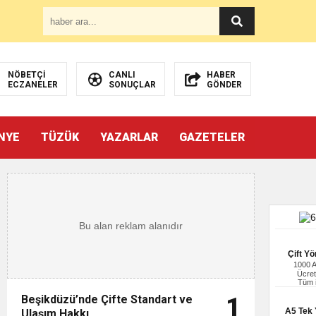
NÖBETÇİ
CANLI
HABER
ECZANELER
SONUÇLAR
GÖNDER
NYE
TÜZÜK
YAZARLAR
GAZETELER
Çift Yö
1000 
Ücret
Tüm i
Beşikdüzü’nde Çifte Standart ve
1
A5 Tek Y
Ulaşım Hakkı