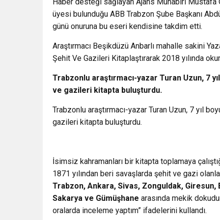
Haber desteği sağlayan Ajans Muhabiri Mustafa 
üyesi bulunduğu ABB Trabzon Şube Başkanı Abdülv
günü onuruna bu eseri kendisine takdim etti.
Araştırmacı Beşikdüzü Anbarlı mahalle sakini Yaz
Şehit Ve Gazileri Kitaplaştırarak 2018 yılında okur
Trabzonlu araştırmacı-yazar Turan Uzun, 7 yıl
ve gazileri kitapta buluşturdu.
Trabzonlu araştırmacı-yazar Turan Uzun, 7 yıl boy
gazileri kitapta buluşturdu.
İsimsiz kahramanları bir kitapta toplamaya çalıştığ
1871 yılından beri savaşlarda şehit ve gazi olanl
Trabzon, Ankara, Sivas, Zonguldak, Giresun, E
Sakarya ve Gümüşhane
arasında mekik dokudu
oralarda inceleme yaptım” ifadelerini kullandı.