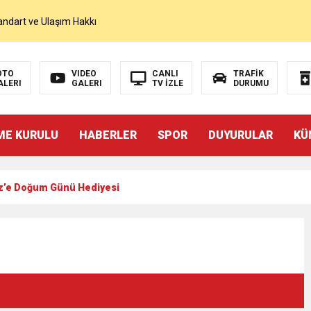
andart ve Ulaşım Hakkı
OTO
VIDEO
CANLI
TRAFİK
ALERI
GALERI
TV İZLE
DURUMU
İZÜSTÜ YAŞAMAK MI?”
ME KURULU
HABERLER
SPOR
DUYURULAR
KÜ
ulunun Basın Açıklaması
z’e Doğum Günü Hediyesi
MOHAMED SALAH VE ŞAMPİYON TRABZONSPOR Ayhan Pala yazdı
akam Muammer Sarıdoğan’a Beşikdüzü’nde hayırlı olsun ziyareti
Beşikdüzü’ne Yakışan Bir Park İstiyoruz Kadir Uludüz Yazdı