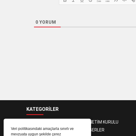
0
YORUM
KATEGORİLER
BAŞKAN
YÖNETİM KURULU
Veri politikasındaki amaçlarla sınırlı ve
DENETLEME KURULU
HABERLER
mevzuata uygun şekilde çerez