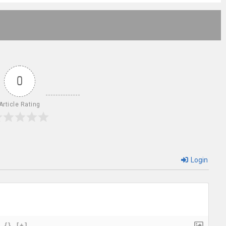
0
Article Rating
Login
{}
[+]