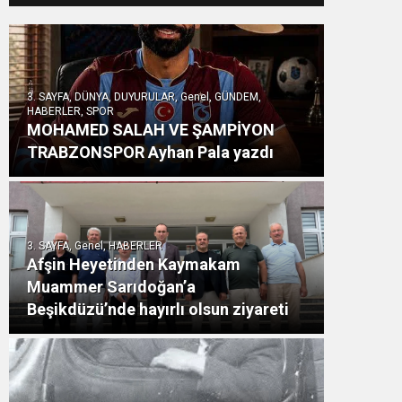
3. SAYFA, DÜNYA, DUYURULAR, Genel, GÜNDEM,
HABERLER, SPOR
MOHAMED SALAH VE ŞAMPİYON
TRABZONSPOR Ayhan Pala yazdı
3. SAYFA, Genel, HABERLER
Afşin Heyetinden Kaymakam
Muammer Sarıdoğan’a
Beşikdüzü’nde hayırlı olsun ziyareti