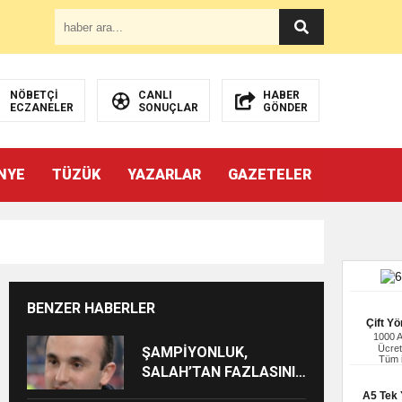
NÖBETÇİ
CANLI
HABER
ECZANELER
SONUÇLAR
GÖNDER
NYE
TÜZÜK
YAZARLAR
GAZETELER
BENZER HABERLER
Çift Yö
1000 
Ücret
ŞAMPİYONLUK,
Tüm i
SALAH’TAN FAZLASINI
İSTER
A5 Tek Y