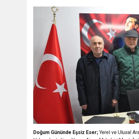
Doğum Gününde Eşsiz Eser;
Yerel ve Ulusal Ar