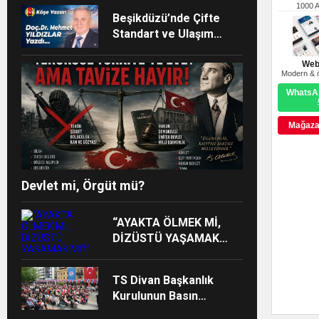
1000 
Beşikdüzü’nde Çifte
Standart ve Ulaşım
Hakkı
Web
Modern & ö
WhatsAp
Mağazay
Devlet mi, Örgüt mü?
“AYAKTA ÖLMEK Mİ,
DİZÜSTÜ YAŞAMAK
MI?”
TS Divan Başkanlık
Kurulunun Basın
Açıklaması