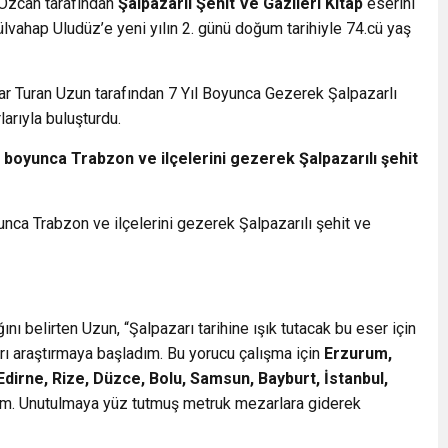
Özcan tarafından
Şalpazarlı Şehit Ve Gazileri Kitap
eserini
ahap Uludüz’e yeni yılın 2. günü doğum tarihiyle 74.cü yaş
ar Turan Uzun tarafından 7 Yıl Boyunca Gezerek Şalpazarlı
larıyla buluşturdu.
 boyunca Trabzon ve ilçelerini gezerek Şalpazarılı şehit
unca Trabzon ve ilçelerini gezerek Şalpazarılı şehit ve
ını belirten Uzun, “Şalpazarı tarihine ışık tutacak bu eser için
arı araştırmaya başladım. Bu yorucu çalışma için
Erzurum,
dirne, Rize, Düzce, Bolu, Samsun, Bayburt, İstanbul,
m. Unutulmaya yüz tutmuş metruk mezarlara giderek