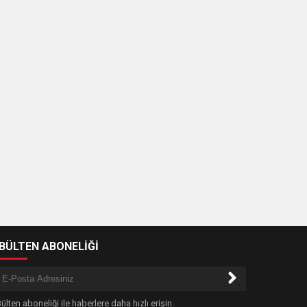
-BÜLTEN ABONELİĞİ
ülten aboneliği ile haberlere daha hızlı erişin.