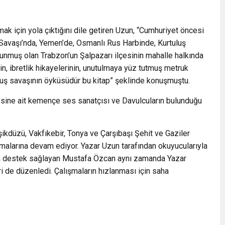
mak için yola çıktığını dile getiren Uzun, “Cumhuriyet öncesi
a Savaşı’nda, Yemen’de, Osmanlı Rus Harbinde, Kurtuluş
lunmuş olan Trabzon’un Şalpazarı ilçesinin mahalle halkında
n, ibretlik hikayelerinin, unutulmaya yüz tutmuş metruk
oluş savaşının öyküsüdür bu kitap” şeklinde konuşmuştu.
esine ait kemençe ses sanatçısı ve Davulcuların bulunduğu
ikdüzü, Vakfıkebir, Tonya ve Çarşıbaşı Şehit ve Gaziler
şmalarına devam ediyor. Yazar Uzun tarafından okuyucularıyla
ına destek sağlayan Mustafa Özcan aynı zamanda Yazar
i de düzenledi. Çalışmaların hızlanması için saha