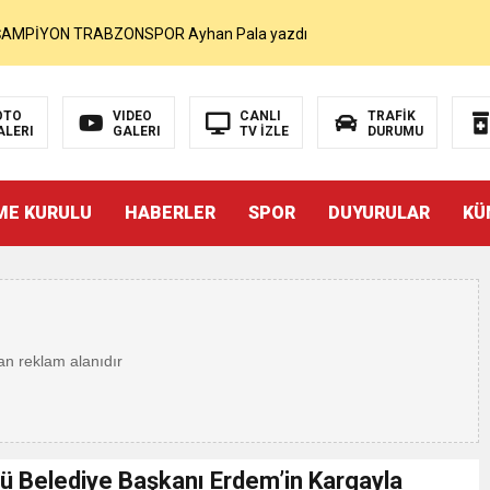
MOHAMED SALAH VE ŞAMPİYON TRABZONSPOR Ayhan Pala yazdı
akam Muammer Sarıdoğan’a Beşikdüzü’nde hayırlı olsun ziyareti
OTO
VIDEO
CANLI
TRAFİK
ALERI
GALERI
TV İZLE
DURUMU
Beşikdüzü’ne Yakışan Bir Park İstiyoruz Kadir Uludüz Yazdı
ME KURULU
HABERLER
SPOR
DUYURULAR
KÜ
r Bayraktar’ın Çeyrek Asırlık Eseri Okuyucularıyla Buluştu
İNDEN SUÇ DUYURUSU : TFF YARGIDA
i
rdından…
ü Belediye Başkanı Erdem’in Kargayla