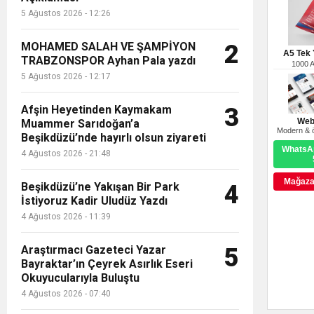
5 Ağustos 2026 - 12:26
MOHAMED SALAH VE ŞAMPİYON
2
A5 Tek Y
TRABZONSPOR Ayhan Pala yazdı
1000 
5 Ağustos 2026 - 12:17
Afşin Heyetinden Kaymakam
3
Web
Muammer Sarıdoğan’a
Modern & ö
Beşikdüzü’nde hayırlı olsun ziyareti
WhatsAp
4 Ağustos 2026 - 21:48
Mağazay
Beşikdüzü’ne Yakışan Bir Park
4
İstiyoruz Kadir Uludüz Yazdı
4 Ağustos 2026 - 11:39
Araştırmacı Gazeteci Yazar
5
Bayraktar’ın Çeyrek Asırlık Eseri
Okuyucularıyla Buluştu
4 Ağustos 2026 - 07:40