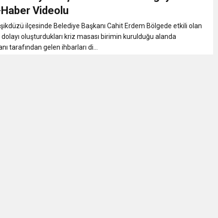
uluş Yıldönümü Muhteşem Şekilde Kutlandı Ayhan Pala Yazdı
-Haber Videolu
ikdüzü ilçesinde Belediye Başkanı Cahit Erdem Bölgede etkili olan
Hukuk Ayağa Kalkamaz!
 dolayı oluşturdukları kriz masası birimin kurulduğu alanda
ı tarafından gelen ihbarları di...
ulunun Basın Açıklaması