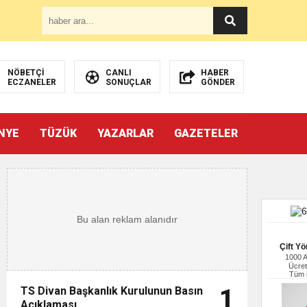
NÖBETÇİ
CANLI
HABER
ECZANELER
SONUÇLAR
GÖNDER
NYE
TÜZÜK
YAZARLAR
GAZETELER
Çift Yö
1000 
Ücret
Tüm i
TS Divan Başkanlık Kurulunun Basın
1
Açıklaması