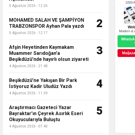
1000 
5 Ağustos 2026 - 12:26
MOHAMED SALAH VE ŞAMPİYON
2
TRABZONSPOR Ayhan Pala yazdı
Web
Modern & ö
5 Ağustos 2026 - 12:17
WhatsAp
Afşin Heyetinden Kaymakam
3
Muammer Sarıdoğan’a
Mağazay
Beşikdüzü’nde hayırlı olsun ziyareti
4 Ağustos 2026 - 21:48
Beşikdüzü’ne Yakışan Bir Park
4
İstiyoruz Kadir Uludüz Yazdı
4 Ağustos 2026 - 11:39
Araştırmacı Gazeteci Yazar
5
Bayraktar’ın Çeyrek Asırlık Eseri
Okuyucularıyla Buluştu
4 Ağustos 2026 - 07:40