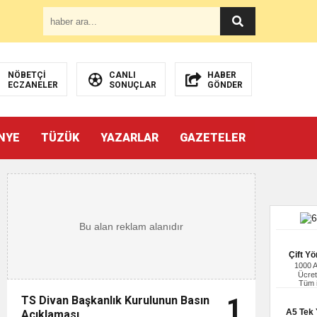
NÖBETÇİ
CANLI
HABER
ECZANELER
SONUÇLAR
GÖNDER
NYE
TÜZÜK
YAZARLAR
GAZETELER
Çift Yö
1000 
Ücret
Tüm i
TS Divan Başkanlık Kurulunun Basın
1
A5 Tek Y
Açıklaması