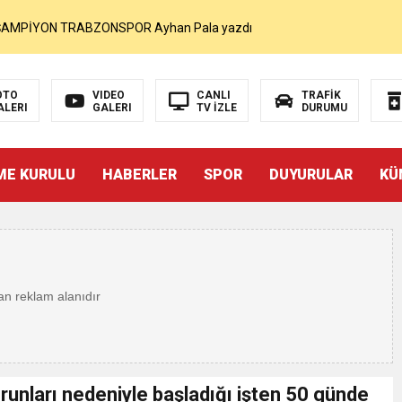
MOHAMED SALAH VE ŞAMPİYON TRABZONSPOR Ayhan Pala yazdı
akam Muammer Sarıdoğan’a Beşikdüzü’nde hayırlı olsun ziyareti
OTO
VIDEO
CANLI
TRAFİK
ALERI
GALERI
TV İZLE
DURUMU
Beşikdüzü’ne Yakışan Bir Park İstiyoruz Kadir Uludüz Yazdı
ME KURULU
HABERLER
SPOR
DUYURULAR
KÜ
r Bayraktar’ın Çeyrek Asırlık Eseri Okuyucularıyla Buluştu
İNDEN SUÇ DUYURUSU : TFF YARGIDA
i
rdından…
runları nedeniyle başladığı işten 50 günde