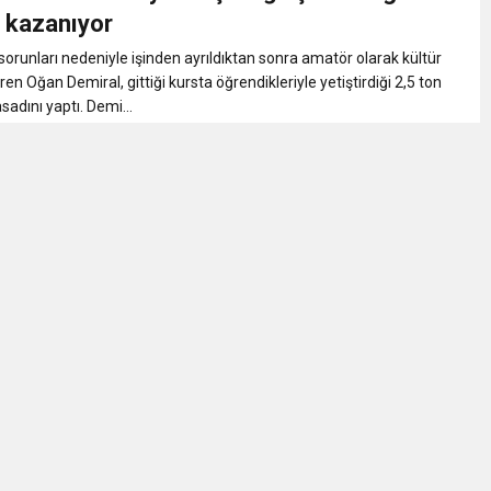
uluş Yıldönümü Muhteşem Şekilde Kutlandı Ayhan Pala Yazdı
L kazanıyor
 sorunları nedeniyle işinden ayrıldıktan sonra amatör olarak kültür
Hukuk Ayağa Kalkamaz!
ren Oğan Demiral, gittiği kursta öğrendikleriyle yetiştirdiği 2,5 ton
sadını yaptı. Demi...
ulunun Basın Açıklaması