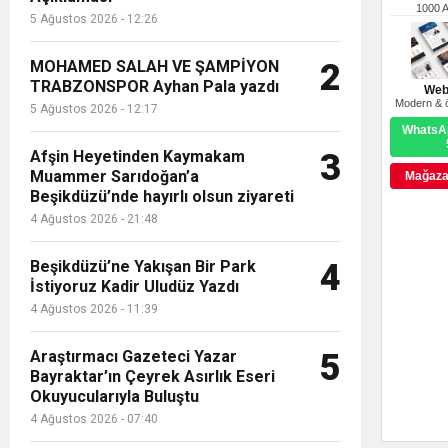
1000 
5 Ağustos 2026 - 12:26
MOHAMED SALAH VE ŞAMPİYON
2
TRABZONSPOR Ayhan Pala yazdı
Web
Modern & ö
5 Ağustos 2026 - 12:17
WhatsAp
Afşin Heyetinden Kaymakam
3
Muammer Sarıdoğan’a
Mağazay
Beşikdüzü’nde hayırlı olsun ziyareti
4 Ağustos 2026 - 21:48
Beşikdüzü’ne Yakışan Bir Park
4
İstiyoruz Kadir Uludüz Yazdı
4 Ağustos 2026 - 11:39
Araştırmacı Gazeteci Yazar
5
Bayraktar’ın Çeyrek Asırlık Eseri
Okuyucularıyla Buluştu
4 Ağustos 2026 - 07:40