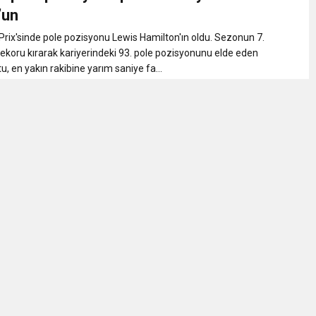
uluş Yıldönümü Muhteşem Şekilde Kutlandı Ayhan Pala Yazdı
’un
Prix'sinde pole pozisyonu Lewis Hamilton'ın oldu. Sezonun 7.
Hukuk Ayağa Kalkamaz!
 rekoru kırarak kariyerindeki 93. pole pozisyonunu elde eden
, en yakın rakibine yarım saniye fa...
ulunun Basın Açıklaması