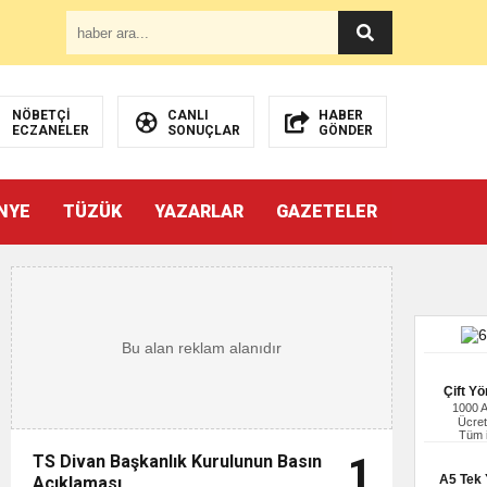
NÖBETÇİ
CANLI
HABER
ECZANELER
SONUÇLAR
GÖNDER
NYE
TÜZÜK
YAZARLAR
GAZETELER
Çift Yö
1000 
Ücret
Tüm i
TS Divan Başkanlık Kurulunun Basın
1
A5 Tek Y
Açıklaması