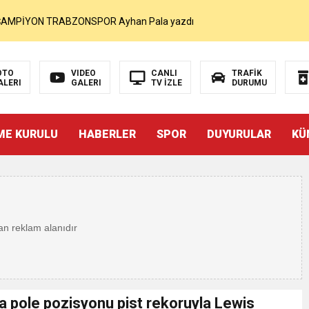
MOHAMED SALAH VE ŞAMPİYON TRABZONSPOR Ayhan Pala yazdı
akam Muammer Sarıdoğan’a Beşikdüzü’nde hayırlı olsun ziyareti
OTO
VIDEO
CANLI
TRAFİK
ALERI
GALERI
TV İZLE
DURUMU
Beşikdüzü’ne Yakışan Bir Park İstiyoruz Kadir Uludüz Yazdı
ME KURULU
HABERLER
SPOR
DUYURULAR
KÜ
r Bayraktar’ın Çeyrek Asırlık Eseri Okuyucularıyla Buluştu
İNDEN SUÇ DUYURUSU : TFF YARGIDA
i
rdından…
a pole pozisyonu pist rekoruyla Lewis