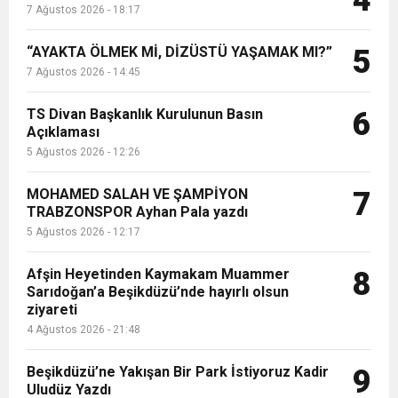
4
7 Ağustos 2026 - 18:17
“AYAKTA ÖLMEK Mİ, DİZÜSTÜ YAŞAMAK MI?”
5
7 Ağustos 2026 - 14:45
TS Divan Başkanlık Kurulunun Basın
6
Açıklaması
5 Ağustos 2026 - 12:26
MOHAMED SALAH VE ŞAMPİYON
7
TRABZONSPOR Ayhan Pala yazdı
5 Ağustos 2026 - 12:17
Afşin Heyetinden Kaymakam Muammer
8
Sarıdoğan’a Beşikdüzü’nde hayırlı olsun
ziyareti
4 Ağustos 2026 - 21:48
Beşikdüzü’ne Yakışan Bir Park İstiyoruz Kadir
9
Uludüz Yazdı