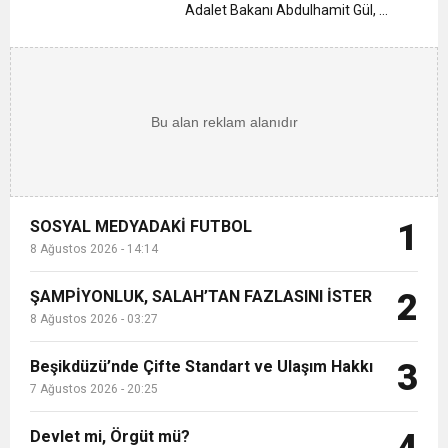
11:39
Beşikdüzü’ne Yakışan Bir Park İstiyoruz Kadir
Sarıdoğan’a Beşikdüzü’nde hayırlı olsun
uygulanıp yaygınlaştırılacağı bir
Adalet Bakanı Abdulhamit Gül, ...
dönem olacak’
7:40
Araştırmacı Gazeteci Yazar Bayraktar’ın Çeyrek
Uludüz Yazdı
ziyareti
14:14
SOSYAL MEDYADAKİ FUTBOL
Asırlık Eseri Okuyucularıyla Buluştu
SOSYAL MEDYADAKİ FUTBOL
1
8 Ağustos 2026 - 14:14
ŞAMPİYONLUK, SALAH’TAN FAZLASINI İSTER
2
8 Ağustos 2026 - 03:27
Beşikdüzü’nde Çifte Standart ve Ulaşım Hakkı
3
7 Ağustos 2026 - 20:25
Devlet mi, Örgüt mü?