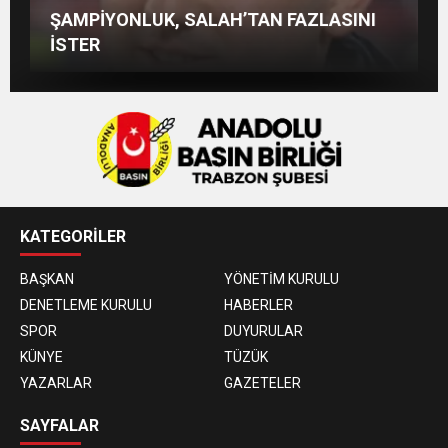
Beşikdüzü’nde Çifte Standart ve Ulaşım
ŞAMPİYONLUK, SALAH’TAN FAZLASINI
Devlet mi, Örgüt mü?
SOSYAL MEDYADAKİ FUTBOL
Hakkı
İSTER
KATEGORİLER
BAŞKAN
YÖNETİM KURULU
DENETLEME KURULU
HABERLER
SPOR
DUYURULAR
KÜNYE
TÜZÜK
YAZARLAR
GAZETELER
SAYFALAR