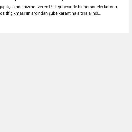
uluş Yıldönümü Muhteşem Şekilde Kutlandı Ayhan Pala Yazdı
güp ilçesinde hizmet veren PTT şubesinde bir personelin korona
pozitif çıkmasının ardından şube karantina altına alındı....
Hukuk Ayağa Kalkamaz!
ulunun Basın Açıklaması