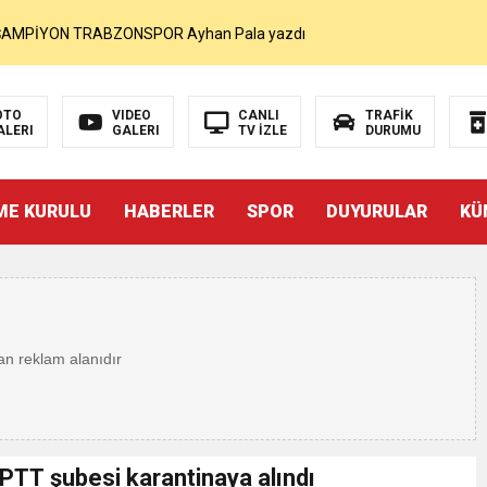
MOHAMED SALAH VE ŞAMPİYON TRABZONSPOR Ayhan Pala yazdı
akam Muammer Sarıdoğan’a Beşikdüzü’nde hayırlı olsun ziyareti
OTO
VIDEO
CANLI
TRAFİK
ALERI
GALERI
TV İZLE
DURUMU
Beşikdüzü’ne Yakışan Bir Park İstiyoruz Kadir Uludüz Yazdı
ME KURULU
HABERLER
SPOR
DUYURULAR
KÜ
r Bayraktar’ın Çeyrek Asırlık Eseri Okuyucularıyla Buluştu
İNDEN SUÇ DUYURUSU : TFF YARGIDA
i
rdından…
PTT şubesi karantinaya alındı