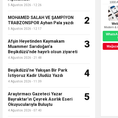
1000 
5 Ağustos 2026 - 12:26
MOHAMED SALAH VE ŞAMPİYON
2
TRABZONSPOR Ayhan Pala yazdı
Web
Modern & ö
5 Ağustos 2026 - 12:17
WhatsAp
Afşin Heyetinden Kaymakam
3
Muammer Sarıdoğan’a
Mağazay
Beşikdüzü’nde hayırlı olsun ziyareti
4 Ağustos 2026 - 21:48
Beşikdüzü’ne Yakışan Bir Park
4
İstiyoruz Kadir Uludüz Yazdı
4 Ağustos 2026 - 11:39
Araştırmacı Gazeteci Yazar
5
Bayraktar’ın Çeyrek Asırlık Eseri
Okuyucularıyla Buluştu
4 Ağustos 2026 - 07:40