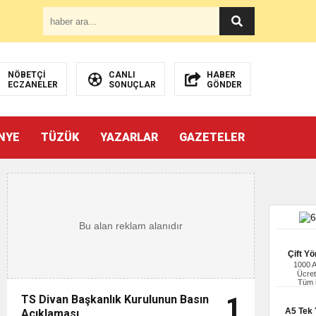
NÖBETÇİ
CANLI
HABER
ECZANELER
SONUÇLAR
GÖNDER
NYE
TÜZÜK
YAZARLAR
GAZETELER
Çift Yö
1000 
Ücret
Tüm i
TS Divan Başkanlık Kurulunun Basın
1
A5 Tek Y
Açıklaması