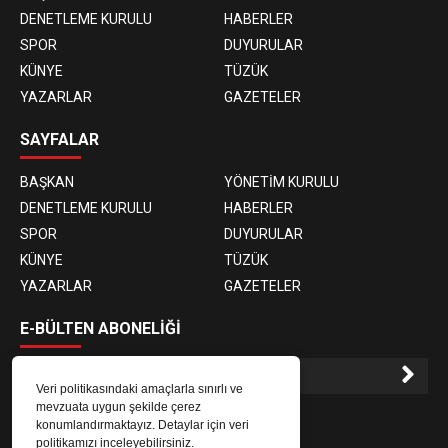
DENETLEME KURULU
HABERLER
SPOR
DUYURULAR
KÜNYE
TÜZÜK
YAZARLAR
GAZETELER
SAYFALAR
BAŞKAN
YÖNETİM KURULU
DENETLEME KURULU
HABERLER
SPOR
DUYURULAR
KÜNYE
TÜZÜK
YAZARLAR
GAZETELER
E-BÜLTEN ABONELİĞİ
Veri politikasındaki amaçlarla sınırlı ve
mevzuata uygun şekilde çerez
E-Bülten aboneliği ile haberlere daha hızlı erişin.
konumlandırmaktayız. Detaylar için veri
politikamızı inceleyebilirsiniz.