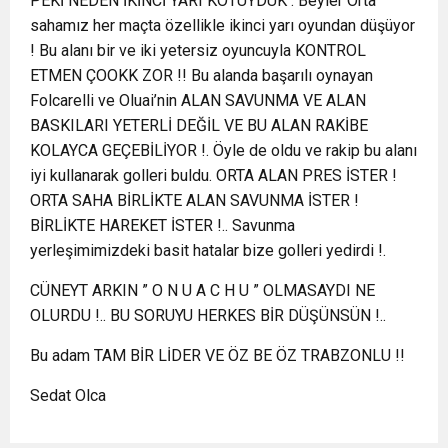
PEKİ NEDEN İKİNCİ YARI KÖTÜYDÜK : Beyler Orta
sahamız her maçta özellikle ikinci yarı oyundan düşüyor
! Bu alanı bir ve iki yetersiz oyuncuyla KONTROL
ETMEN ÇOOKK ZOR !! Bu alanda başarılı oynayan
Folcarelli ve Oluai’nin ALAN SAVUNMA VE ALAN
BASKILARI YETERLİ DEĞİL VE BU ALAN RAKİBE
KOLAYCA GEÇEBİLİYOR !. Öyle de oldu ve rakip bu alanı
iyi kullanarak golleri buldu. ORTA ALAN PRES İSTER !
ORTA SAHA BİRLİKTE ALAN SAVUNMA İSTER !
BİRLİKTE HAREKET İSTER !.. Savunma
yerleşimimizdeki basit hatalar bize golleri yedirdi !.
CÜNEYT ARKIN ” O N U A C H U ” OLMASAYDI NE
OLURDU !.. BU SORUYU HERKES BİR DÜŞÜNSÜN !..
Bu adam TAM BİR LİDER VE ÖZ BE ÖZ TRABZONLU !!
Sedat Olca