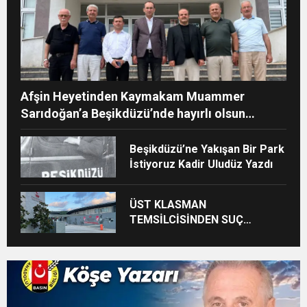
Afşin Heyetinden Kaymakam Muammer
Sarıdoğan’a Beşikdüzü’nde hayırlı olsun
ziyareti
Beşikdüzü’ne Yakışan Bir Park
İstiyoruz Kadir Uludüz Yazdı
ÜST KLASMAN
TEMSİLCİSİNDEN SUÇ
DUYURUSU : TFF YARGIDA