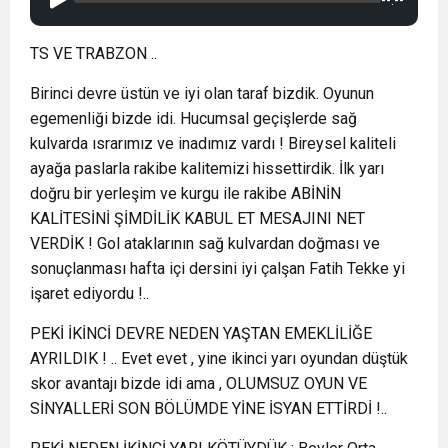
TS VE TRABZON ..
Birinci devre üstün ve iyi olan taraf bizdik. Oyunun
egemenliği bizde idi. Hucumsal geçişlerde sağ
kulvarda ısrarımız ve inadımız vardı ! Bireysel kaliteli
ayağa paslarla rakibe kalitemizi hissettirdik. İlk yarı
doğru bir yerleşim ve kurgu ile rakibe ABİNİN
KALİTESİNİ ŞİMDİLİK KABUL ET MESAJINI NET
VERDİK ! Gol ataklarının sağ kulvardan doğması ve
sonuçlanması hafta içi dersini iyi çalşan Fatih Tekke yi
işaret ediyordu !..
PEKİ İKİNCİ DEVRE NEDEN YAŞTAN EMEKLİLİĞE
AYRILDIK ! .. Evet evet , yine ikinci yarı oyundan düştük
skor avantajı bizde idi ama , OLUMSUZ OYUN VE
SİNYALLERİ SON BÖLÜMDE YİNE İSYAN ETTİRDİ !..