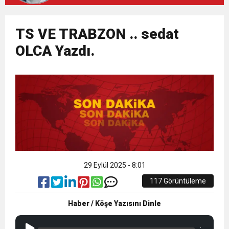
13:09
Trabzonspor’un 59. Kuruluş Yıldönümü
15:06
TS VE TRABZON .. sedat
Siyasi Ahlak Çökerse, Hukuk Ayağa Kalkamaz!
Muhteşem Şekilde Kutlandı Ayhan Pala Yazdı
OLCA Yazdı.
12:26
TS Divan Başkanlık Kurulunun Basın
Açıklaması
29 Eylül 2025 - 8:01
117 Görüntüleme
Haber / Köşe Yazısını Dinle
--:--