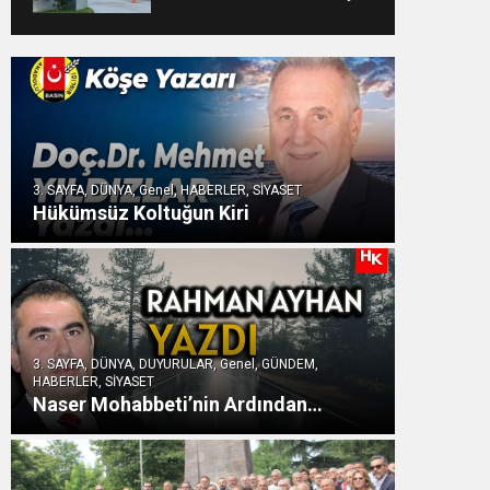
DUYURUSU : TFF
YARGIDA
3. SAYFA, DÜNYA, Genel, HABERLER, SİYASET
Hükümsüz Koltuğun Kiri
3. SAYFA, DÜNYA, DUYURULAR, Genel, GÜNDEM,
HABERLER, SİYASET
Naser Mohabbeti’nin Ardından…