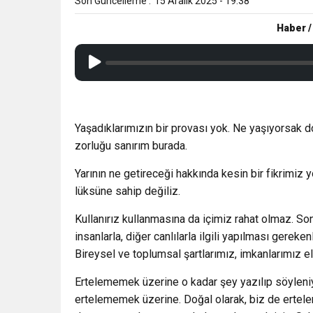
Son Güncelleme :
15 Aralık 2025 - 19:38
Haber /
Yaşadıklarımızın bir provası yok. Ne yaşıyorsak do
zorluğu sanırım burada.
Yarının ne getireceği hakkında kesin bir fikrimiz 
lüksüne sahip değiliz.
Kullanırız kullanmasına da içimiz rahat olmaz. So
insanlarla, diğer canlılarla ilgili yapılması gere
Bireysel ve toplumsal şartlarımız, imkanlarımız el
Ertelememek üzerine o kadar şey yazılıp söyleniy
ertelememek üzerine. Doğal olarak, biz de ertelem