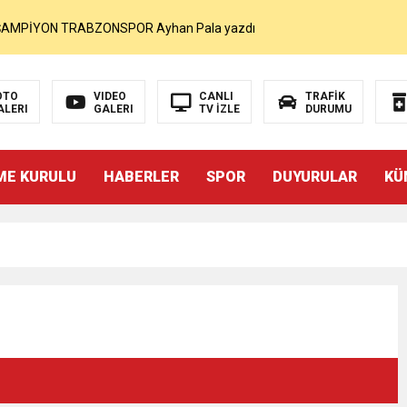
MOHAMED SALAH VE ŞAMPİYON TRABZONSPOR Ayhan Pala yazdı
akam Muammer Sarıdoğan’a Beşikdüzü’nde hayırlı olsun ziyareti
OTO
VIDEO
CANLI
TRAFİK
ALERI
GALERI
TV İZLE
DURUMU
Beşikdüzü’ne Yakışan Bir Park İstiyoruz Kadir Uludüz Yazdı
ME KURULU
HABERLER
SPOR
DUYURULAR
KÜ
r Bayraktar’ın Çeyrek Asırlık Eseri Okuyucularıyla Buluştu
İNDEN SUÇ DUYURUSU : TFF YARGIDA
i
rdından…