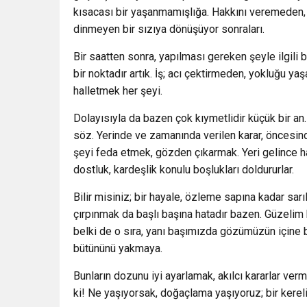
kısacası bir yaşanmamışlığa. Hakkını veremeden
dinmeyen bir sızıya dönüşüyor sonraları.
Bir saatten sonra, yapılması gereken şeyle ilgili 
bir noktadır artık. İş; acı çektirmeden, yokluğu 
halletmek her şeyi.
Dolayısıyla da bazen çok kıymetlidir küçük bir an
söz. Yerinde ve zamanında verilen karar, öncesind
şeyi feda etmek, gözden çıkarmak. Yeri gelince ha
dostluk, kardeşlik konulu boşlukları doldururlar.
Bilir misiniz; bir hayale, özleme sapına kadar s
çırpınmak da başlı başına hatadır bazen. Güzelim bi
belki de o sıra, yanı başımızda gözümüzün içine b
bütününü yakmaya.
Bunların dozunu iyi ayarlamak, akılcı kararlar ve
ki! Ne yaşıyorsak, doğaçlama yaşıyoruz; bir kereli