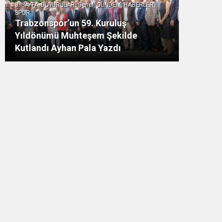
3. SAYFA, DUYURULAR, Genel, GÜNDEM, HABERLER,
SPOR
Trabzonspor’un 59. Kuruluş
Yıldönümü Muhteşem Şekilde
Kutlandı Ayhan Pala Yazdı