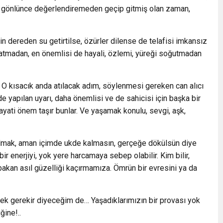
, gönlünce değerlendiremeden geçip gitmiş olan zaman,
bin dereden su getirtilse, özürler dilense de telafisi imkansız
yaşatmadan, en önemlisi de hayali, özlemi, yüreği soğutmadan
. O kısacık anda atılacak adım, söylenmesi gereken can alıcı
e yapılan uyarı, daha önemlisi ve de sahicisi için başka bir
yati önem taşır bunlar. Ve yaşamak konulu, sevgi, aşk,
arılmak, aman içimde ukde kalmasın, gerçeğe dökülsün diye
r enerjiyi, yok yere harcamaya sebep olabilir. Kim bilir,
akan asıl güzelliği kaçırmamıza. Ömrün bir evresini ya da
rmek gerekir diyeceğim de… Yaşadıklarımızın bir provası yok
ğine!..