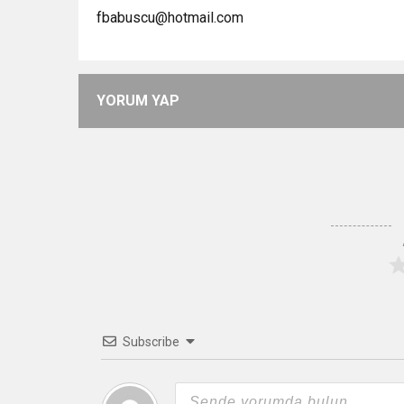
fbabuscu@hotmail.com
YORUM YAP
Subscribe