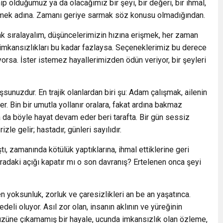
 olduğumuz ya da olacağımız bir şeyi, bir değeri, bir ihmal,
emek adına. Zamanı geriye sarmak söz konusu olmadığından.
sak sıralayalım, düşüncelerimizin hızına erişmek, her zaman
mkansızlıkları bu kadar fazlaysa. Seçeneklerimiz bu derece
rsa. İster istemez hayallerimizden ödün veriyor, bir şeyleri
unuzdur. En trajik olanlardan biri şu: Adam çalışmak, ailenin
r. Bin bir umutla yollanır oralara, fakat ardına bakmaz
ya da böyle hayat devam eder beri tarafta. Bir gün sessiz
zle gelir; hastadır, günleri sayılıdır.
ı, zamanında kötülük yaptıklarına, ihmal ettiklerine geri
Aradaki açığı kapatır mı o son davranış? Ertelenen onca şeyi
 yoksunluk, zorluk ve çaresizlikleri an be an yaşatınca.
deli oluyor. Asıl zor olan, insanın aklının ve yüreğinin
yüzüne çıkamamış bir hayale, ucunda imkansızlık olan özleme,