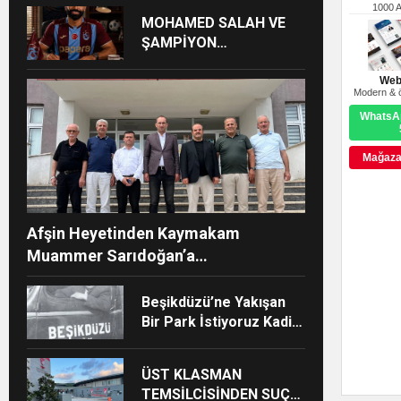
1000 
MOHAMED SALAH VE
ŞAMPİYON
TRABZONSPOR Ayhan
Pala yazdı
Web
Modern & ö
WhatsAp
Mağazay
Afşin Heyetinden Kaymakam
Muammer Sarıdoğan’a
Beşikdüzü’nde hayırlı olsun ziyareti
Beşikdüzü’ne Yakışan
Bir Park İstiyoruz Kadir
Uludüz Yazdı
ÜST KLASMAN
TEMSİLCİSİNDEN SUÇ