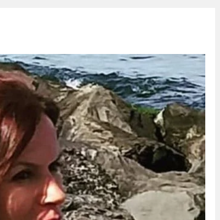
uluş Yıldönümü Muhteşem Şekilde Kutlandı Ayhan Pala Yazdı
Hukuk Ayağa Kalkamaz!
ulunun Basın Açıklaması