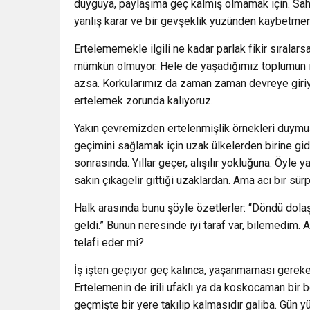
duyguya, paylaşıma geç kalmış olmamak için. Sahip
yanlış karar ve bir gevşeklik yüzünden kaybetm
Ertelememekle ilgili ne kadar parlak fikir sıralar
mümkün olmuyor. Hele de yaşadığımız toplumun i
azsa. Korkularımız da zaman zaman devreye giriyo
ertelemek zorunda kalıyoruz.
Yakın çevremizden ertelenmişlik örnekleri duymuşs
geçimini sağlamak için uzak ülkelerden birine gide
sonrasında. Yıllar geçer, alışılır yokluğuna. Öyle 
sakin çıkagelir gittiği uzaklardan. Ama acı bir sürpri
Halk arasında bunu şöyle özetlerler: “Döndü dolaşt
geldi.” Bunun neresinde iyi taraf var, bilemedim. 
telafi eder mi?
İş işten geçiyor geç kalınca, yaşanmaması gereken
Ertelemenin de irili ufaklı ya da koskocaman bir be
geçmişte bir yere takılıp kalmasıdır galiba. Gün 