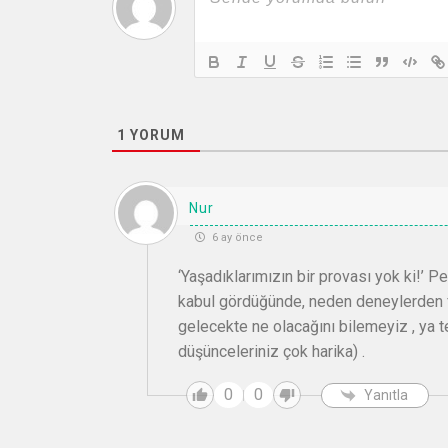
1
YORUM
Nur
6 ay önce
‘Yaşadıklarımızın bir provası yok ki!’ P
kabul gördüğünde, neden deneylerden 
gelecekte ne olacağını bilemeyiz , ya t
düşünceleriniz çok harika) .
0
0
Yanıtla