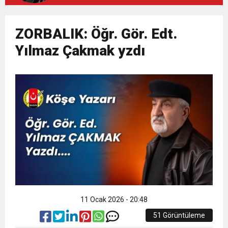
12:26
TS Divan Başkanlık Kurulunun Basın
12:17
ZORBALIK: Öğr. Gör. Edt.
MOHAMED SALAH VE ŞAMPİYON
Açıklaması
Yılmaz Çakmak yzdı
21:23
Liyakatsiz Yöneticiler…
TRABZONSPOR Ayhan Pala yazdı
11 Ocak 2026 - 20:48
51 Görüntüleme