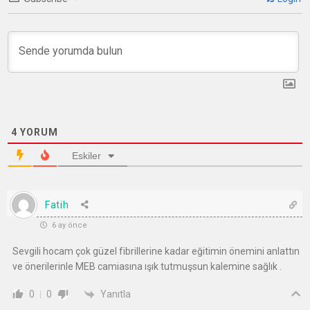
4
YORUM
Eskiler
Fatih
6 ay önce
Sevgili hocam çok güzel fibrillerine kadar eğitimin önemini anlattın
ve önerilerinle MEB camiasına ışık tutmuşsun kalemine sağlık .
Yanıtla
0
0