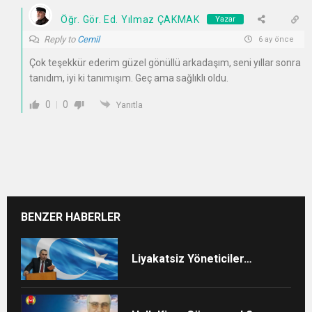
Öğr. Gör. Ed. Yılmaz ÇAKMAK
Yazar
Reply to
Cemil
6 ay önce
Çok teşekkür ederim güzel gönüllü arkadaşım, seni yıllar sonra
tanıdım, iyi ki tanımışım. Geç ama sağlıklı oldu.
0
0
Yanıtla
BENZER HABERLER
Liyakatsiz Yöneticiler…