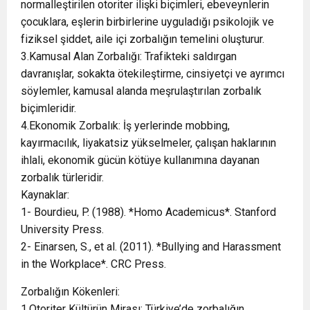
normalleştirilen otoriter ilişki biçimleri, ebeveynlerin
çocuklara, eşlerin birbirlerine uyguladığı psikolojik ve
fiziksel şiddet, aile içi zorbalığın temelini oluşturur.
3.Kamusal Alan Zorbalığı: Trafikteki saldırgan
davranışlar, sokakta ötekileştirme, cinsiyetçi ve ayrımcı
söylemler, kamusal alanda meşrulaştırılan zorbalık
biçimleridir.
4.Ekonomik Zorbalık: İş yerlerinde mobbing,
kayırmacılık, liyakatsiz yükselmeler, çalışan haklarının
ihlali, ekonomik gücün kötüye kullanımına dayanan
zorbalık türleridir.
Kaynaklar:
1- Bourdieu, P. (1988). *Homo Academicus*. Stanford
University Press.
2- Einarsen, S., et al. (2011). *Bullying and Harassment
in the Workplace*. CRC Press.
Zorbalığın Kökenleri:
1.Otoriter Kültürün Mirası: Türkiye’de zorbalığın