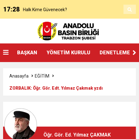
17:28
Halk Kime Güvenecek?
17:00
KANAAT TACİRLERİ
14:14
SOSYAL MEDYADAKİ FUTBOL
BAŞKAN
YÖNETİM KURULU
DENETLEME KU
3:27
ŞAMPİYONLUK, SALAH’TAN FAZLASINI İSTER
Anasayfa
EĞİTİM
20:25
Beşikdüzü’nde Çifte Standart ve Ulaşım Hakkı
ZORBALIK: Öğr. Gör. Edt. Yılmaz Çakmak yzdı
18:17
Devlet mi, Örgüt mü?
14:45
“AYAKTA ÖLMEK Mİ, DİZÜSTÜ YAŞAMAK MI?”
Öğr. Gör. Ed. Yılmaz ÇAKMAK