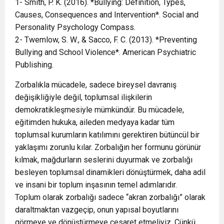
1- Smith, P. K. (2016). *Bullying: Definition, Types,
Causes, Consequences and Intervention*. Social and
Personality Psychology Compass.
2- Twemlow, S. W., & Sacco, F. C. (2013). *Preventing
Bullying and School Violence*. American Psychiatric
Publishing.
Zorbalıkla mücadele, sadece bireysel davranış
değişikliğiyle değil, toplumsal ilişkilerin
demokratikleşmesiyle mümkündür. Bu mücadele,
eğitimden hukuka, aileden medyaya kadar tüm
toplumsal kurumların katılımını gerektiren bütüncül bir
yaklaşımı zorunlu kılar. Zorbalığın her formunu görünür
kılmak, mağdurların seslerini duyurmak ve zorbalığı
besleyen toplumsal dinamikleri dönüştürmek, daha adil
ve insani bir toplum inşasının temel adımlarıdır.
Toplum olarak zorbalığı sadece “akran zorbalığı” olarak
daraltmaktan vazgeçip, onun yapısal boyutlarını
görmeye ve dönüştürmeye cesaret etmeliyiz. Çünkü