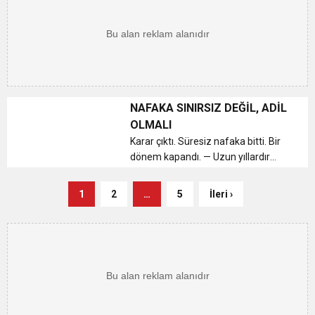
yüzde 17,9 olacak. Yok oluyoruz.
Yaşlılar çoğalıyor. 9,5 milyo...
NAFAKA SINIRSIZ DEĞİL, ADİL
OLMALI
Karar çıktı. Süresiz nafaka bitti. Bir
dönem kapandı. — Uzun yıllardır
sırtlarda bir yük. Erkekler taşıdı. Kimi
zaman ömür boyu. Kimi zaman
1
2
…
5
İleri ›
ölüm gibi. — Boşanmak yeni bir
başlangıç olmalı....