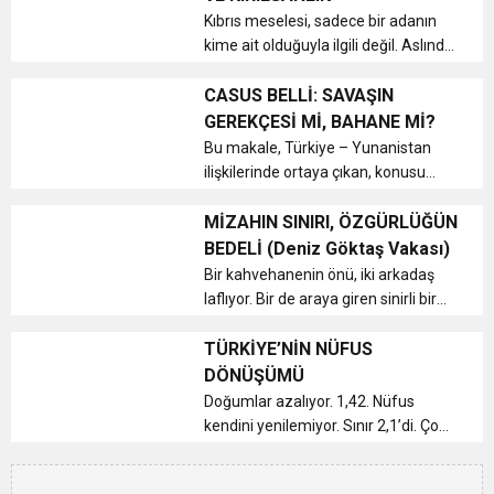
kadın h...
Kıbrıs meselesi, sadece bir adanın
kime ait olduğuyla ilgili değil. Aslında
bu, Doğu Akdeniz’in dengelerini,
Türkiye’nin kendini nasıl
CASUS BELLİ: SAVAŞIN
konumlandırdığını ve iki toplumun
GEREKÇESİ Mİ, BAHANE Mİ?
bir arada yaşama ihtimalini sor...
Bu makale, Türkiye – Yunanistan
ilişkilerinde ortaya çıkan, konusu
itibariyle diğer dünya ülkelerini de
ilgilendiren, toplumumuzun genel
MİZAHIN SINIRI, ÖZGÜRLÜĞÜN
manada pek bilgi sahibi olmadığı
BEDELİ (Deniz Göktaş Vakası)
“Casus Belli” kavramıyla...
Bir kahvehanenin önü, iki arkadaş
laflıyor. Bir de araya giren sinirli bir
vatandaş var. Ben de
kahvehanedeyim. Ben: Bak şimdi, şu
TÜRKİYE’NİN NÜFUS
Deniz Göktaş olayı var ya…
DÖNÜŞÜMÜ
Komedyen dediğin adam, toplumun
Doğumlar azalıyor. 1,42. Nüfus
aksa...
kendini yenilemiyor. Sınır 2,1’di. Çok
uzağız. Çocuk yok. 1970’te yüzde
48,5’ti. Şimdi yüzde 24,8. 2040’ta