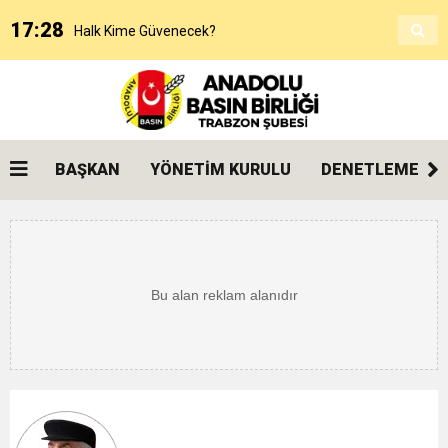
17:28
Halk Kime Güvenecek?
17:00
KANAAT TACİRLERİ
14:14
SOSYAL MEDYADAKİ FUTBOL
BAŞKAN
YÖNETİM KURULU
DENETLEME KU
3:27
ŞAMPİYONLUK, SALAH’TAN FAZLASINI İSTER
20:25
Beşikdüzü’nde Çifte Standart ve Ulaşım Hakkı
18:17
Devlet mi, Örgüt mü?
14:45
“AYAKTA ÖLMEK Mİ, DİZÜSTÜ YAŞAMAK MI?”