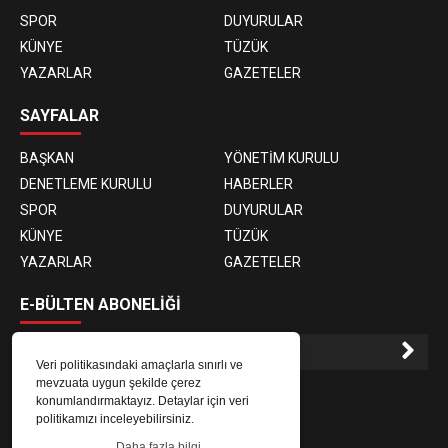
SPOR
DUYURULAR
KÜNYE
TÜZÜK
YAZARLAR
GAZETELER
SAYFALAR
BAŞKAN
YÖNETİM KURULU
DENETLEME KURULU
HABERLER
SPOR
DUYURULAR
KÜNYE
TÜZÜK
YAZARLAR
GAZETELER
E-BÜLTEN ABONELİĞİ
Veri politikasındaki amaçlarla sınırlı ve
mevzuata uygun şekilde çerez
E-Bülten aboneliği ile haberlere daha hızlı erişin.
konumlandırmaktayız. Detaylar için veri
politikamızı inceleyebilirsiniz.
Daha fazla bilgi