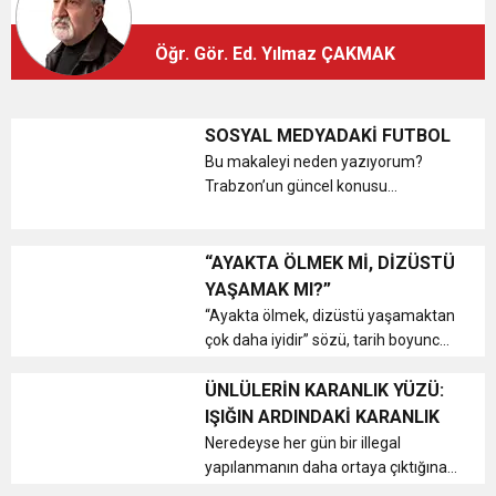
12:26
TS Divan Başkanlık Kurulunun Basın
Öğr. Gör. Ed. Yılmaz ÇAKMAK
12:17
MOHAMED SALAH VE ŞAMPİYON
Açıklaması
21:23
SOSYAL MEDYADAKİ FUTBOL
Liyakatsiz Yöneticiler…
TRABZONSPOR Ayhan Pala yazdı
Bu makaleyi neden yazıyorum?
Trabzon’un güncel konusu
Muhamed Salah. Herkes gibi
yazabilirdim. Yazıyı okuyan her
bireyin duygularına göre yazmak
“AYAKTA ÖLMEK Mİ, DİZÜSTÜ
işin en kolay olanı. Çok okunur veya
YAŞAMAK MI?”
okunmaz diye bir e...
“Ayakta ölmek, dizüstü yaşamaktan
çok daha iyidir” sözü, tarih boyunca
sayısız lider, düşünür ve aktivist
tarafından farklı biçimlerde ifade
ÜNLÜLERİN KARANLIK YÜZÜ:
edilmiş güçlü bir hayat felsefesini
IŞIĞIN ARDINDAKİ KARANLIK
yansıtır. B...
Neredeyse her gün bir illegal
yapılanmanın daha ortaya çıktığına
şahit oluyoruz. Devleti dolandıranlar,