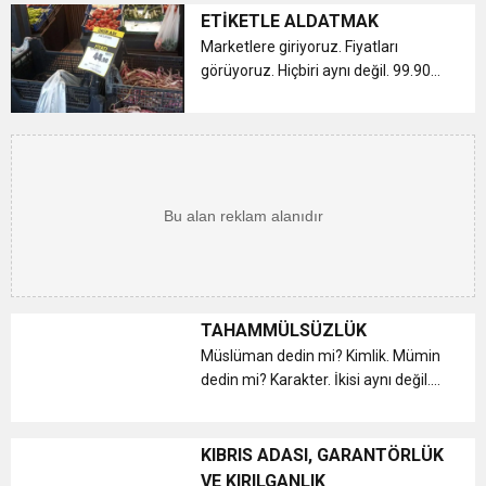
vatandaşı sömürenler, gençlerimizi
ETİKETLE ALDATMAK
uyuşturucuyla zehirleyip kazanç
Marketlere giriyoruz. Fiyatları
sağlayan karteller… Bu yapıla...
görüyoruz. Hiçbiri aynı değil. 99.90
lira. Ucuz görünüyor. Güzel
görünüyor. Satın alıyoruz. Ama
bekle. 4.990 lira ne? Neden böyle
yazıyor? Neden bu kadar karmaşık?
&nbs...
TAHAMMÜLSÜZLÜK
Müslüman dedin mi? Kimlik. Mümin
dedin mi? Karakter. İkisi aynı değil.
Biri pasaport. Diğeri yolculuk.
Anlamıyorlar. Gerçekten
anlamıyorlar. Ya da anlamak
KIBRIS ADASI, GARANTÖRLÜK
istemiyorlar. Hangisi daha acı? Bir
VE KIRILGANLIK