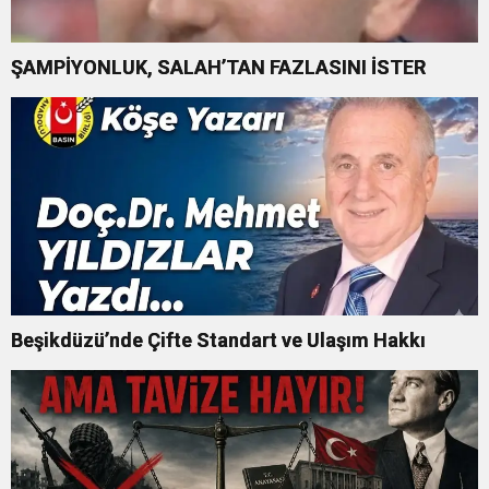
ŞAMPİYONLUK, SALAH’TAN FAZLASINI İSTER
Beşikdüzü’nde Çifte Standart ve Ulaşım Hakkı