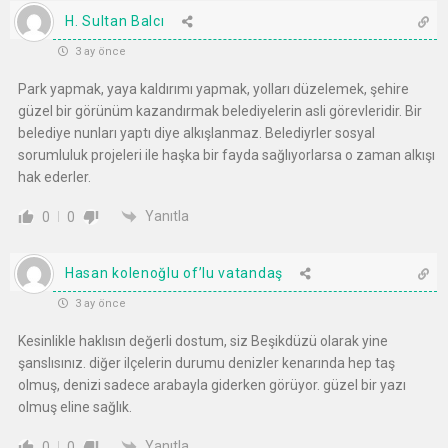
H. Sultan Balcı
3 ay önce
Park yapmak, yaya kaldırımı yapmak, yolları düzelemek, şehire
güzel bir görünüm kazandırmak belediyelerin asli görevleridir. Bir
belediye nunları yaptı diye alkışlanmaz. Belediyrler sosyal
sorumluluk projeleri ile haşka bir fayda sağlıyorlarsa o zaman alkışı
hak ederler.
Yanıtla
0
0
Hasan kolenoğlu of’lu vatandaş
3 ay önce
Kesinlikle haklısın değerli dostum, siz Beşikdüzü olarak yine
şanslısınız. diğer ilçelerin durumu denizler kenarında hep taş
olmuş, denizi sadece arabayla giderken görüyor. güzel bir yazı
olmuş eline sağlık.
Yanıtla
0
0