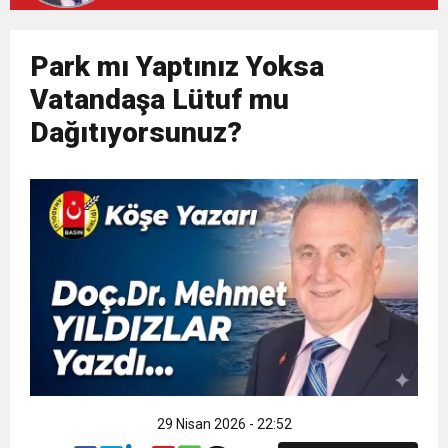
14:45
“AYAKTA ÖLMEK Mİ, DİZÜSTÜ YAŞAMAK MI?”
12:26
Park mı Yaptınız Yoksa
TS Divan Başkanlık Kurulunun Basın
Vatandaşa Lütuf mu
6:20
Şehitlerin emaneti, Meclisin imtihanı
Dağıtıyorsunuz?
Açıklaması
29 Nisan 2026 - 22:52