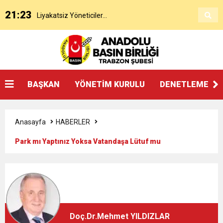
21:23
Liyakatsiz Yöneticiler…
17:28
Halk Kime Güvenecek?
17:00
KANAAT TACİRLERİ
BAŞKAN
YÖNETİM KURULU
DENETLEME KU
14:14
SOSYAL MEDYADAKİ FUTBOL
Anasayfa
HABERLER
3:27
ŞAMPİYONLUK, SALAH’TAN FAZLASINI İSTER
Park mı Yaptınız Yoksa Vatandaşa Lütuf mu
Dağıtıyorsunuz?
20:25
Beşikdüzü’nde Çifte Standart ve Ulaşım Hakkı
18:17
Devlet mi, Örgüt mü?
Doç.Dr.Mehmet YILDIZLAR