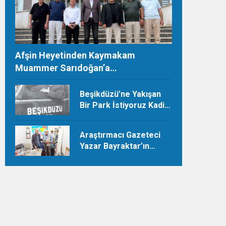
Afşin Heyetinden Kaymakam
Muammer Sarıdoğan’a
Beşikdüzü’nde hayırlı olsun ziyareti
Beşikdüzü’ne Yakışan
Bir Park İstiyoruz Kadir
Uludüz Yazdı
Araştırmacı Gazeteci
Yazar Bayraktar’ın
Çeyrek Asırlık Eseri
Okuyucularıyla Buluştu