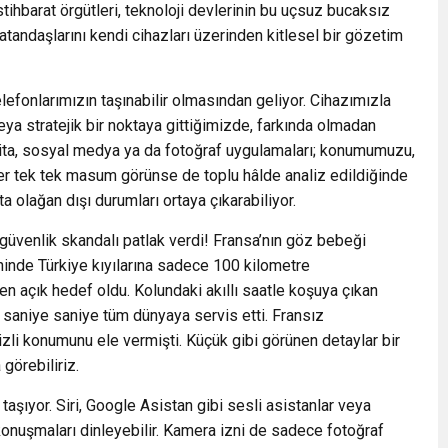
stihbarat örgütleri, teknoloji devlerinin bu uçsuz bucaksız
vatandaşlarını kendi cihazları üzerinden kitlesel bir gözetim
elefonlarımızın taşınabilir olmasından geliyor. Cihazımızla
veya stratejik bir noktaya gittiğimizde, farkında olmadan
rita, sosyal medya ya da fotoğraf uygulamaları; konumumuzu,
ler tek tek masum görünse de toplu hâlde analiz edildiğinde
ta olağan dışı durumları ortaya çıkarabiliyor.
 güvenlik skandalı patlak verdi! Fransa’nın göz bebeği
hinde Türkiye kıyılarına sadece 100 kilometre
 açık hedef oldu. Kolundaki akıllı saatle koşuya çıkan
nı saniye saniye tüm dünyaya servis etti. Fransız
 gizli konumunu ele vermişti. Küçük gibi görünen detaylar bir
görebiliriz.
taşıyor. Siri, Google Asistan gibi sesli asistanlar veya
onuşmaları dinleyebilir. Kamera izni de sadece fotoğraf