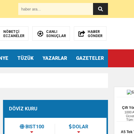
NÖBETÇİ
CANLI
HABER
ECZANELER
SONUÇLAR
GÖNDER
NYE
TÜZÜK
YAZARLAR
GAZETELER
Çift Yö
DÖVİZ KURU
1000 
Ücret
Tüm i
BIST100
DOLAR
A5 Tek Y