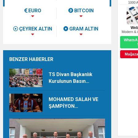
1000 
EURO
BITCOIN
Web
ÇEYREK ALTIN
GRAM ALTIN
Modern & ö
WhatsAp
Mağazay
BENZER HABERLER
TS Divan Başkanlık
Kurulunun Basın
Açıklaması
MOHAMED SALAH VE
ŞAMPİYON
TRABZONSPOR Ayhan
Pala yazdı