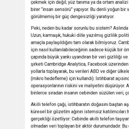
çekmek için değil; yüz tanıma ya da ortam analizi i
birer “insan sensörü” yapıyor. Bu denli yoğun bir v
görülmemiş bir güç dengesizliği yaratıyor.
Peki, neden bu kadar sorunlu bu sistem? Aslında 
Uzun, karmaşık, hukuki dille yazılmış gizlilik poli
amaçla paylaşıldığını tam olarak bilmiyoruz. Camb
için nasıl kullanılabileceğinin sadece küçük bir 
çapında büyük yankı uyandıran bir veri gizliliği ve
şirketi Cambridge Analytica, Facebook üzerinden 87
yollarla toplayarak, bu verileri ABD ve diğer ülk
(mikro hedefleme) için kullandı). İstihbarat açıs
operasyonlarının riskini ve maliyetini düşürüyor. A
binlerce sıradan insanın cebinden süzülen veri, ç
Akıllı telefon çağı, istihbaratın doğasını baştan aşa
küresel bir gözetim ağının istemsiz katılımcıları ha
gerçekliği özetliyor: Cebinde akıllı telefon taşı
olmadan veri toplayan bir aktör durumundadır. B