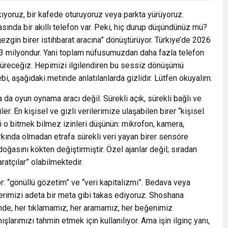
kıyoruz, bir kafede oturuyoruz veya parkta yürüyoruz.
ında bir akıllı telefon var. Peki, hiç durup düşündünüz mü?
ezgin birer istihbarat aracına” dönüştürüyor. Türkiye’de 2026
,13 milyondur. Yani toplam nüfusumuzdan daha fazla telefon
 süreceğiz. Hepimizi ilgilendiren bu sessiz dönüşümü
, aşağıdaki metinde anlatılanlarda gizlidir. Lütfen okuyalım.
da oyun oynama aracı değil. Sürekli açık, sürekli bağlı ve
er. En kişisel ve gizli verilerimize ulaşabilen birer “kişisel
i o bitmek bilmez izinleri düşünün: mikrofon, kamera,
farkında olmadan etrafa sürekli veri yayan birer sensöre
oğasını kökten değiştirmiştir. Özel ajanlar değil; sıradan
aratçılar” olabilmektedir.
: “gönüllü gözetim” ve “veri kapitalizmi”. Bedava veya
lerimizi adeta bir meta gibi takas ediyoruz. Shoshana
mde, her tıklamamız, her aramamız, her beğenimiz
şlarımızı tahmin etmek için kullanılıyor. Ama işin ilginç yanı,