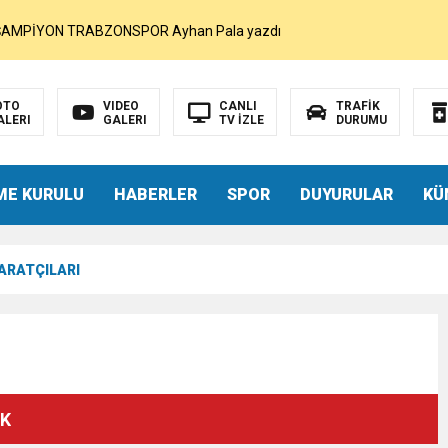
MOHAMED SALAH VE ŞAMPİYON TRABZONSPOR Ayhan Pala yazdı
akam Muammer Sarıdoğan’a Beşikdüzü’nde hayırlı olsun ziyareti
OTO
VIDEO
CANLI
TRAFİK
ALERI
GALERI
TV İZLE
DURUMU
Beşikdüzü’ne Yakışan Bir Park İstiyoruz Kadir Uludüz Yazdı
ME KURULU
HABERLER
SPOR
DUYURULAR
KÜ
r Bayraktar’ın Çeyrek Asırlık Eseri Okuyucularıyla Buluştu
BARATÇILARI
İNDEN SUÇ DUYURUSU : TFF YARGIDA
i
rdından…
AK