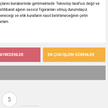
larını beraberinde getirmektedir. Teknoloji tarafsız değil ve
istihbarat ağının sessiz figüranları olmuş durumdayız.
eneceği ve etik kuralların nasıl belirleneceğinin çetin
selam.
KAYBEDENLER
EN ÇOK İŞLEM GÖRENLER
5