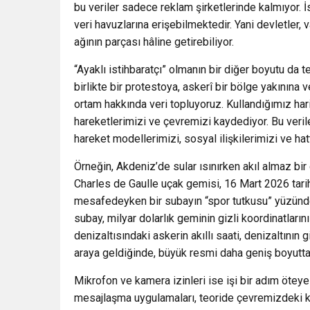
bu veriler sadece reklam şirketlerinde kalmıyor. İ
veri havuzlarına erişebilmektedir. Yani devletler, 
ağının parçası hâline getirebiliyor.
“Ayaklı istihbaratçı” olmanın bir diğer boyutu da t
birlikte bir protestoya, askerî bir bölge yakınına 
ortam hakkında veri topluyoruz. Kullandığımız ha
hareketlerimizi ve çevremizi kaydediyor. Bu veri
hareket modellerimizi, sosyal ilişkilerimizi ve hat
Örneğin, Akdeniz’de sular ısınırken akıl almaz bir
Charles de Gaulle uçak gemisi, 16 Mart 2026 tari
mesafedeyken bir subayın “spor tutkusu” yüzünden
subay, milyar dolarlık geminin gizli koordinatları
denizaltısındaki askerin akıllı saati, denizaltının
araya geldiğinde, büyük resmi daha geniş boyutta 
Mikrofon ve kamera izinleri ise işi bir adım öteye 
mesajlaşma uygulamaları, teoride çevremizdeki k