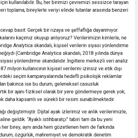
çin kullanılabilir. Bu, her birimizi çevremizi sessizce tarayan
eri toplama, bireylerle veriyi elinde tutanlar arasında benzeri
cevap basit: Gerçek bir rızaya ve şeffaflığa dayanmıyor.
tikalarını kaçımız okuyup anlıyoruz? Verilerimizin kimlerle, ne
ridge Analytica skandalı, kişisel verilerin siyasi yönlendirme
örneğiydi (Cambridge Analytica skandalı, 2018 yılında dünya
 siyasi yönlendirme skandalıdır. İngiltere merkezli veri analiz
 milyon kullanıcının kişisel verilerini izinsiz ve etik dışı
elerdeki seçim kampanyalarında hedefli psikolojik reklamlar
ından bakınca ise bu durum, geleneksel casusluk
rtık bir ajanı fiziksel olarak bir yere göndermeye gerek yok;
ok daha kapsamlı ve sürekli bir resim sunabilmektedir.
ğı değiştirmiştir. Dijital ayak izlerimiz ve anlık verilerimizle,
line geldik. “Ayaklı istihbaratçı” tabiri tam da bu yeni
yan her birey, aynı anda hem gözetlenen hem de farkında
u durum; özgürlük, mahremiyet ve demokratik denetim