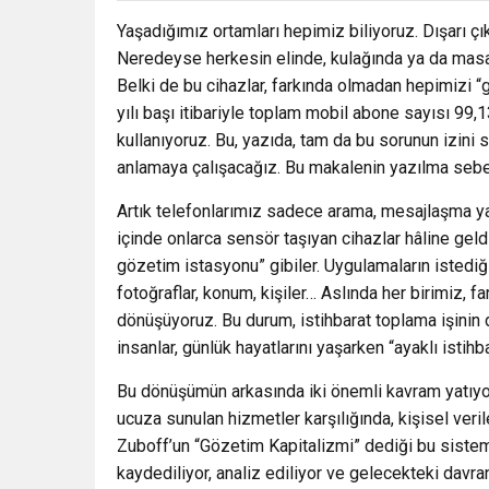
Yaşadığımız ortamları hepimiz biliyoruz. Dışarı çı
Neredeyse herkesin elinde, kulağında ya da masas
Belki de bu cihazlar, farkında olmadan hepimizi “g
yılı başı itibariyle toplam mobil abone sayısı 99
kullanıyoruz. Bu, yazıda, tam da bu sorunun izini
anlamaya çalışacağız. Bu makalenin yazılma sebebi
Artık telefonlarımız sadece arama, mesajlaşma ya 
içinde onlarca sensör taşıyan cihazlar hâline geldil
gözetim istasyonu” gibiler. Uygulamaların istediğ
fotoğraflar, konum, kişiler… Aslında her birimiz, 
dönüşüyoruz. Bu durum, istihbarat toplama işinin d
insanlar, günlük hayatlarını yaşarken “ayaklı istihb
Bu dönüşümün arkasında iki önemli kavram yatıyor
ucuza sunulan hizmetler karşılığında, kişisel veri
Zuboff’un “Gözetim Kapitalizmi” dediği bu siste
kaydediliyor, analiz ediliyor ve gelecekteki davranı