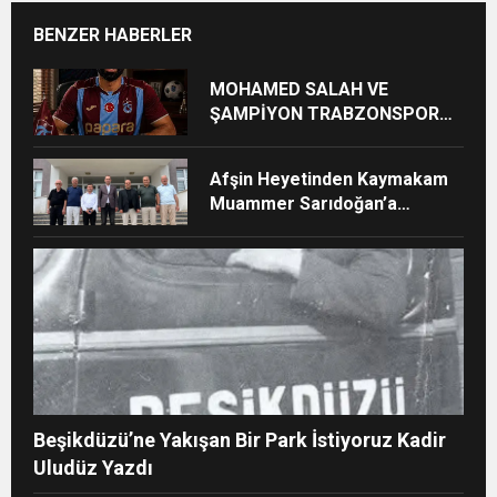
BENZER HABERLER
MOHAMED SALAH VE
ŞAMPİYON TRABZONSPOR
Ayhan Pala yazdı
Afşin Heyetinden Kaymakam
Muammer Sarıdoğan’a
Beşikdüzü’nde hayırlı olsun
ziyareti
Beşikdüzü’ne Yakışan Bir Park İstiyoruz Kadir
Uludüz Yazdı