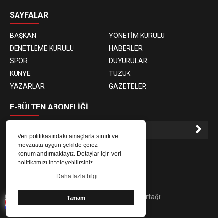
SAYFALAR
BAŞKAN
YÖNETİM KURULU
DENETLEME KURULU
HABERLER
SPOR
DUYURULAR
KÜNYE
TÜZÜK
YAZARLAR
GAZETELER
E-BÜLTEN ABONELİĞİ
Veri politikasındaki amaçlarla sınırlı ve
mevzuata uygun şekilde çerez
E-Bülten aboneliği ile haberlere daha hızlı erişin.
konumlandırmaktayız. Detaylar için veri
politikamızı inceleyebilirsiniz.
Daha fazla bilgi
Copyright © 2025 abb61.com | Dijital Çözüm Ortağı:
Tamam
61medya.com.tr