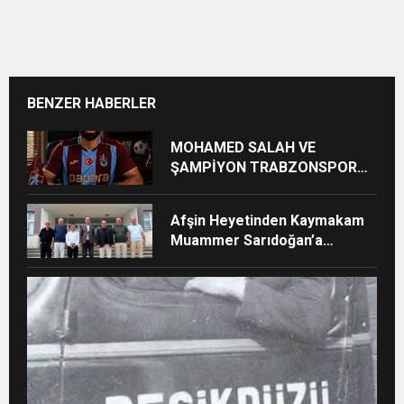
BENZER HABERLER
MOHAMED SALAH VE
ŞAMPİYON TRABZONSPOR
Ayhan Pala yazdı
Afşin Heyetinden Kaymakam
Muammer Sarıdoğan’a
Beşikdüzü’nde hayırlı olsun
ziyareti