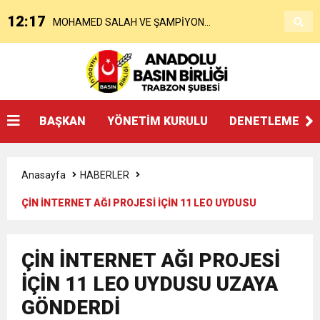
12:17
MOHAMED SALAH VE ŞAMPİYON
Açıklaması
21:48
Afşin Heyetinden Kaymakam Muammer
TRABZONSPOR Ayhan Pala yazdı
11:39
Beşikdüzü’ne Yakışan Bir Park İstiyoruz Kadir
Sarıdoğan’a Beşikdüzü’nde hayırlı olsun
BAŞKAN
YÖNETİM KURULU
DENETLEME KU
7:40
Araştırmacı Gazeteci Yazar Bayraktar’ın Çeyrek
Uludüz Yazdı
ziyareti
Anasayfa
HABERLER
0:40
ÜST KLASMAN TEMSİLCİSİNDEN SUÇ
Asırlık Eseri Okuyucularıyla Buluştu
ÇİN İNTERNET AĞI PROJESİ İÇİN 11 LEO UYDUSU
UZAYA GÖNDERDİ
23:39
Hükümsüz Koltuğun Kiri
DUYURUSU : TFF YARGIDA
ÇİN İNTERNET AĞI PROJESİ
22:27
İÇİN 11 LEO UYDUSU UZAYA
Naser Mohabbeti’nin Ardından…
GÖNDERDİ