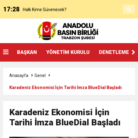
17:28
Halk Kime Güvenecek?
17:00
KANAAT TACİRLERİ
14:14
SOSYAL MEDYADAKİ FUTBOL
BAŞKAN
YÖNETİM KURULU
DENETLEME KU
3:27
ŞAMPİYONLUK, SALAH’TAN FAZLASINI İSTER
Anasayfa
Genel
20:25
Beşikdüzü’nde Çifte Standart ve Ulaşım Hakkı
Karadeniz Ekonomisi İçin Tarihi İmza BlueDial Başladı
18:17
Devlet mi, Örgüt mü?
Karadeniz Ekonomisi İçin
14:45
Tarihi İmza BlueDial Başladı
“AYAKTA ÖLMEK Mİ, DİZÜSTÜ YAŞAMAK MI?”