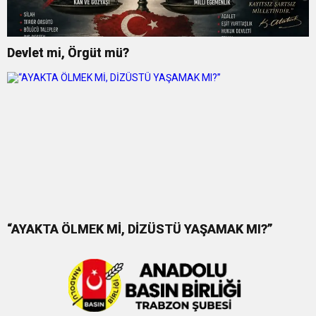
Devlet mi, Örgüt mü?
“AYAKTA ÖLMEK Mİ, DİZÜSTÜ YAŞAMAK MI?”