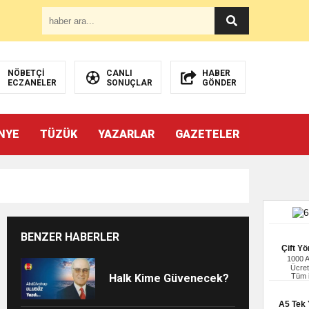
NÖBETÇİ
CANLI
HABER
ECZANELER
SONUÇLAR
GÖNDER
NYE
TÜZÜK
YAZARLAR
GAZETELER
BENZER HABERLER
Çift Yö
1000 
Ücret
Tüm i
Halk Kime Güvenecek?
A5 Tek Y