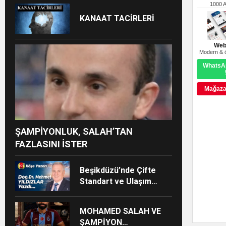
1000 
KANAAT TACİRLERİ
Web
Modern & ö
WhatsAp
Mağazay
ŞAMPİYONLUK, SALAH’TAN
FAZLASINI İSTER
Beşikdüzü’nde Çifte
Standart ve Ulaşım
Hakkı
MOHAMED SALAH VE
ŞAMPİYON