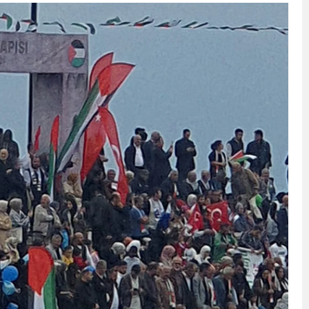
akam Muammer Sarıdoğan’a Beşikdüzü’nde hayırlı olsun ziyareti