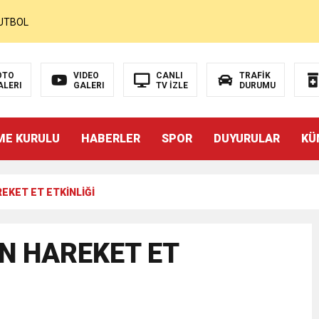
UTBOL
N FAZLASINI İSTER
OTO
VIDEO
CANLI
TRAFİK
ALERI
GALERI
TV İZLE
DURUMU
andart ve Ulaşım Hakkı
ME KURULU
HABERLER
SPOR
DUYURULAR
KÜ
REKET ET ETKİNLİĞİ
İZÜSTÜ YAŞAMAK MI?”
ulunun Basın Açıklaması
İN HAREKET ET
MOHAMED SALAH VE ŞAMPİYON TRABZONSPOR Ayhan Pala yazdı