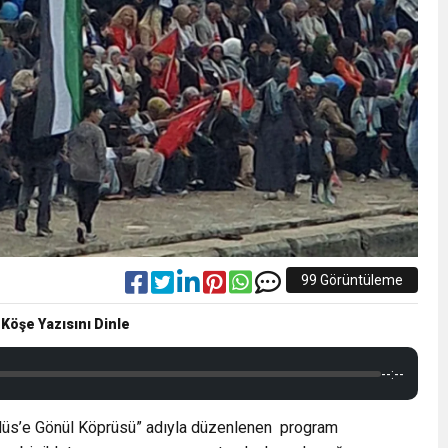
99 Görüntüleme
 Köşe Yazısını Dinle
--:--
düs’e Gönül Köprüsü” adıyla düzenlenen program