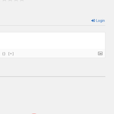
Login
{}
[+]