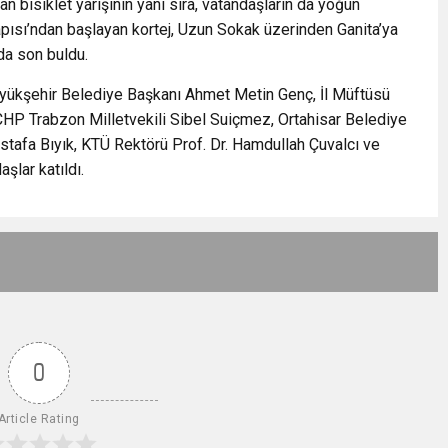
isiklet yarışının yanı sıra, vatandaşların da yoğun
Kapısı’ndan başlayan kortej, Uzun Sokak üzerinden Ganita’ya
nda son buldu.
Büyükşehir Belediye Başkanı Ahmet Metin Genç, İl Müftüsü
CHP Trabzon Milletvekili Sibel Suiçmez, Ortahisar Belediye
afa Bıyık, KTÜ Rektörü Prof. Dr. Hamdullah Çuvalcı ve
aşlar katıldı.
0
Article Rating