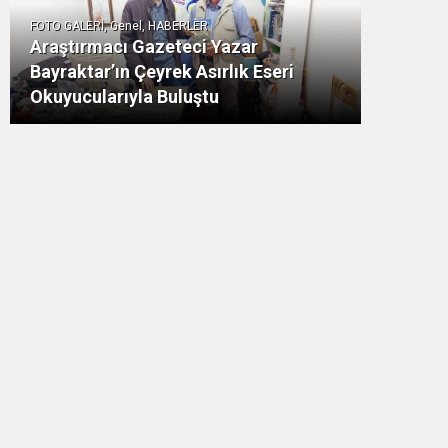
FOTO GALERİ, Genel, HABERLER
Araştırmacı Gazeteci Yazar
Bayraktar’ın Çeyrek Asırlık Eseri
Okuyucularıyla Buluştu