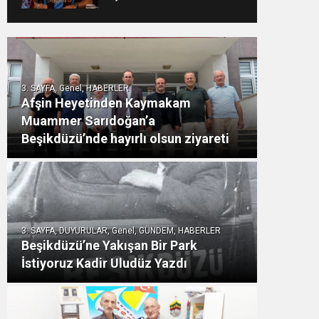
TRABZONSPOR Ayhan
Pala yazdı
3. SAYFA, Genel, HABERLER
Afşin Heyetinden Kaymakam
Muammer Sarıdoğan’a
Beşikdüzü’nde hayırlı olsun ziyareti
3. SAYFA, DUYURULAR, Genel, GÜNDEM, HABERLER
Beşikdüzü’ne Yakışan Bir Park
İstiyoruz Kadir Uludüz Yazdı